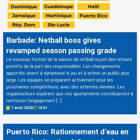
Barbade: Netball boss gives
revamped season passing grade
Le nouveau format de la saison de netball reçoit des retours
positifs de la part des responsables. Les changements
apportés visent à dynamiser le jeu et à attirer un public plus
large. Les équipes se préparent activement pour les
prochaines compétitions, avec des attentes élevées. Les
organisateurs espèrent que ces ajustements contribueront à
renforcer l'engagement […]
7 août 2026
10:01
Puerto Rico: Rationnement d’eau en