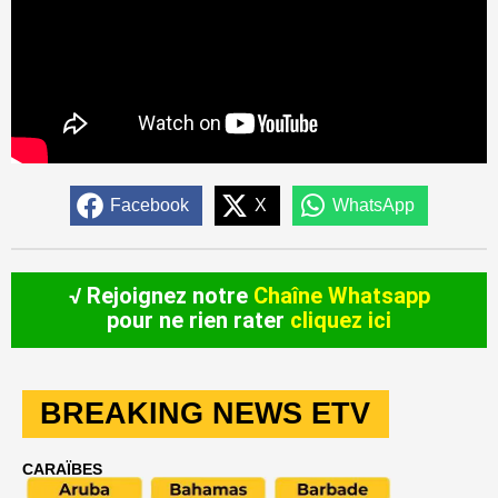
Facebook
X
WhatsApp
√ Rejoignez notre
Chaîne Whatsapp
pour ne rien rater
cliquez ici
BREAKING NEWS ETV
CARAÏBES