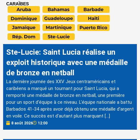
CARAÏBES
Ste-Lucie: Saint Lucia réalise un
exploit historique avec une médaille
de bronze en netball
La dernière journée des XXV Jeux centraméricains et
caribéens a marqué un tournant pour Saint Lucia, qui a
remporté une médaille de bronze en netball, une première
pour un sport d'équipe à ce niveau. L'équipe nationale a battu
Barbados 41-34 après avoir déjà obtenu une médaille d'argent
en voile. Ce succès est d'autant plus marquant […]
8 août 2026
12:00