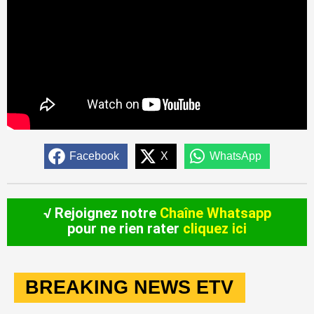
Facebook
X
WhatsApp
√ Rejoignez notre
Chaîne Whatsapp
pour ne rien rater
cliquez ici
BREAKING NEWS ETV