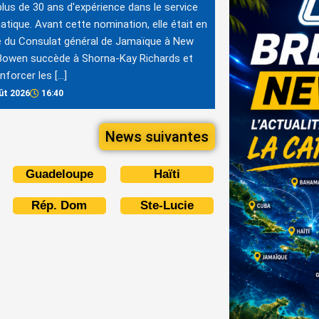
 plus de 30 ans d'expérience dans le service
atique. Avant cette nomination, elle était en
 du Consulat général de Jamaïque à New
Bowen succède à Shorna-Kay Richards et
enforcer les […]
ût 2026
16:40
News suivantes
Guadeloupe
Haïti
Rép. Dom
Ste-Lucie