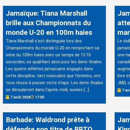
Jamaïque: Tiana Marshall
Jam
brille aux Championnats du
att
monde U-20 en 100m haies
mar
Tiana Marshall s'est distinguée lors des
Le dol
Championnats du monde U-20 en remportant sa
jamaïc
série du 100m haies avec un temps de 13.10
une ha
secondes, se qualifiant ainsi pour les demi-finales.
canadi
Les quatre athlètes jamaïcains engagés dans
augmen
cette discipline, tant masculins que féminins, ont
livre 
tous réussi à passer cette étape. Les demi-finales
JMD, 
se dérouleront dans l'après-midi, suivies […]
7 ao
7 août 2026
17:50
Barbade: Waldrond prête à
Jam
défendre son titre de BRTO
Kin