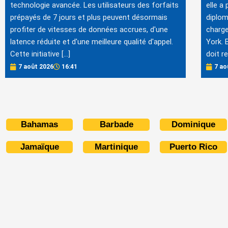
technologie avancée. Les utilisateurs des forfaits
elle a
prépayés de 7 jours et plus peuvent désormais
diplom
profiter de vitesses de données accrues, d'une
charge
latence réduite et d'une meilleure qualité d'appel.
York. 
Cette initiative […]
doit r
7 août 2026
16:41
7 ao
Bahamas
Barbade
Dominique
Jamaïque
Martinique
Puerto Rico