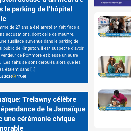
 le parking de l’hôpital
ic
me de 27 ans a été arrêté et fait face à
urs accusations, dont celle de meurtre,
une fusillade survenue dans le parking de
tal public de Kingston. Il est suspecté d'avoir
 vendeur de Portmore et blessé un autre
du. Les faits se sont déroulés alors que les
es étaient dans […]
ût 2026
17:40
aïque: Trelawny célèbre
ndépendance de la Jamaïque
c une cérémonie civique
orable