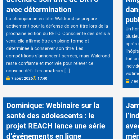
avec détermination
dans
publ
La championne en titre Waldrond se prépare
activement pour la défense de son titre lors de la
Un hom
prochaine édition du BRTO. Consciente des défis à
plusie
venir, elle affirme être en pleine forme et
après 
déterminée à conserver son titre. Les
l'hôpi
compétitions s'annoncent serrées, mais Waldrond
tué un
reste confiante et motivée pour relever ce
indivi
nouveau défi. Les amateurs […]
victim
7 août 2026
17:40
7 ao
Dominique: Webinaire sur la
Jam
santé des adolescents : le
l’i
projet REACH lance une série
ave
d’événements en ligne
mém