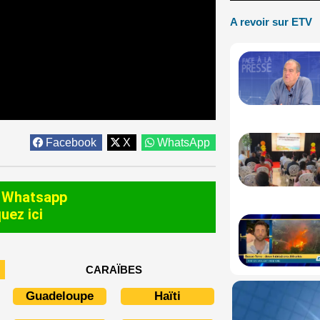
A revoir sur ETV
Facebook
X
WhatsApp
 Whatsapp
quez ici
CARAÏBES
Guadeloupe
Haïti