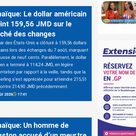
aïque: Le dollar américain
eint 159,56 JMD sur le
ché des changes
lar des États-Unis a clôturé à 159,56 dollars
ains lors des échanges du 7 août, marquant
usse de neuf cents. Parallèlement, le dollar
en a terminé à 114,24 JMD, en légère
tation par rapport à la veille, tandis que la
sterling s'est appréciée pour atteindre 215,51
contre 214,90 JMD précédemment.
ût 2026
17:41
aïque: Un homme de
gston accusé d’un meurtre