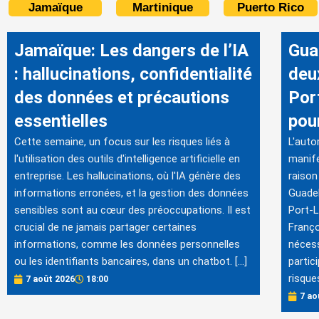
Jamaïque
Martinique
Puerto Rico
Jamaïque: Les dangers de l’IA
Gua
: hallucinations, confidentialité
deu
des données et précautions
Por
essentielles
pou
Cette semaine, un focus sur les risques liés à
L'auto
l'utilisation des outils d'intelligence artificielle en
manife
entreprise. Les hallucinations, où l'IA génère des
raison
informations erronées, et la gestion des données
Guadel
sensibles sont au cœur des préoccupations. Il est
Port-L
crucial de ne jamais partager certaines
Franço
informations, comme les données personnelles
nécess
ou les identifiants bancaires, dans un chatbot. […]
partic
risque
7 août 2026
18:00
7 ao