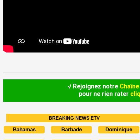
√ Rejoignez notre
Chaîne
pour ne rien rater
cli
BREAKING NEWS ETV
Bahamas
Barbade
Dominique