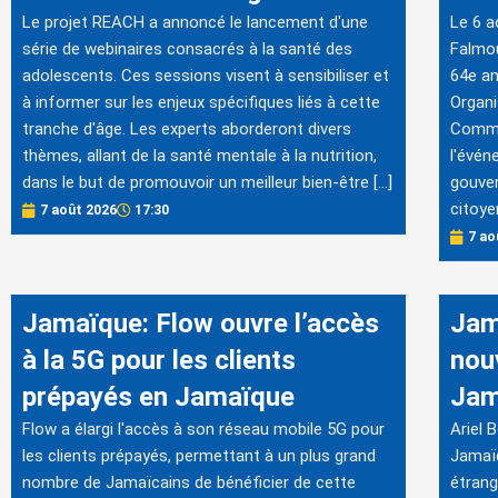
Le projet REACH a annoncé le lancement d'une
Le 6 a
série de webinaires consacrés à la santé des
Falmou
adolescents. Ces sessions visent à sensibiliser et
64e an
à informer sur les enjeux spécifiques liés à cette
Organi
tranche d'âge. Les experts aborderont divers
Commis
thèmes, allant de la santé mentale à la nutrition,
l'évén
dans le but de promouvoir un meilleur bien-être […]
gouver
citoye
7 août 2026
17:30
7 ao
Jamaïque: Flow ouvre l’accès
Jam
à la 5G pour les clients
nou
prépayés en Jamaïque
Jam
Flow a élargi l'accès à son réseau mobile 5G pour
Ariel
les clients prépayés, permettant à un plus grand
Jamaïq
nombre de Jamaïcains de bénéficier de cette
étrang