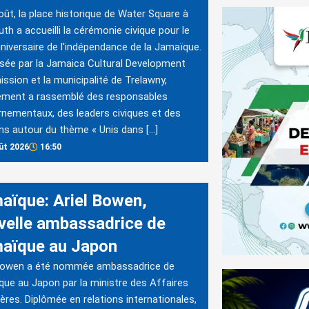
oût, la place historique de Water Square à
th a accueilli la cérémonie civique pour le
niversaire de l'indépendance de la Jamaïque.
sée par la Jamaica Cultural Development
sion et la municipalité de Trelawny,
ement a rassemblé des responsables
nementaux, des leaders civiques et des
ns autour du thème « Unis dans […]
ût 2026
16:50
aïque: Ariel Bowen,
velle ambassadrice de
aïque au Japon
 Bowen a été nommée ambassadrice de
ue au Japon par la ministre des Affaires
ères. Diplômée en relations internationales,