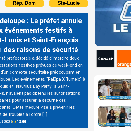
Rép. Dom
Ste-Lucie
deloupe : Le préfet annule
x événements festifs à
t-Louis et Saint-François
r des raisons de sécurité
rité préfectorale a décidé d'interdire deux
stations festives prévues ce week-end en
 d'un contexte sécuritaire préoccupant en
oupe. Les événements, "Palüpa X Tumelo" à
ouis et "Nautilus Day Party" à Saint-
is, n'avaient pas obtenu les autorisations
aires pour assurer la sécurité des
ipants. Cette mesure vise à prévenir les
s de troubles à l'ordre […]
ût 2026
18:00