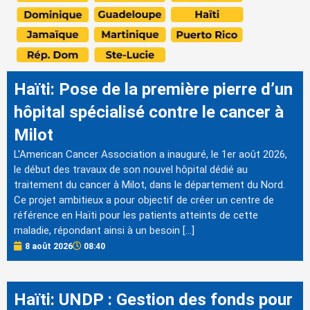
Haïti: Pose de la première pierre d’un
hôpital spécialisé contre le cancer à
Milot
L'American Cancer Association a inauguré, le 1er août 2026,
le début des travaux de son nouvel hôpital dédié au
traitement du cancer à Milot, dans le département du Nord.
Ce projet ambitieux a pour objectif de créer un centre de
référence en Haïti pour les patients atteints de cette
maladie, répondant ainsi à un besoin […]
8 août 2026
08:40
Haïti: UNDP : Gestion des fonds pour