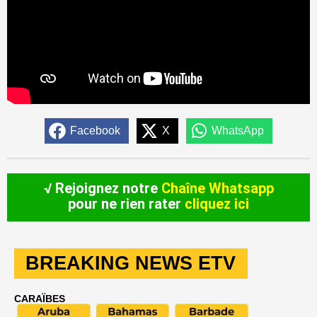
Facebook
X
WhatsApp
√ Rejoignez notre
Chaîne Whatsapp
pour ne rien rater
cliquez ici
BREAKING NEWS ETV
CARAÏBES