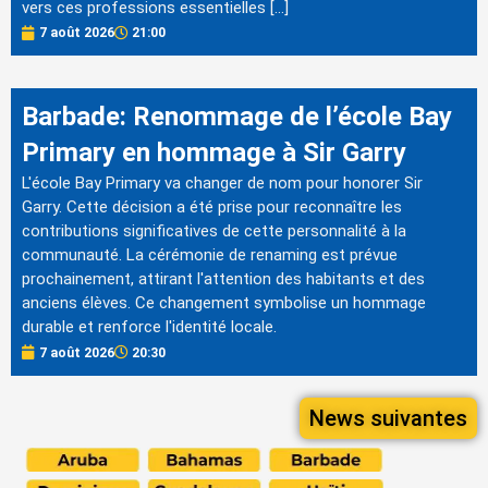
vers ces professions essentielles […]
7 août 2026
21:00
Barbade: Renommage de l’école Bay
Primary en hommage à Sir Garry
L'école Bay Primary va changer de nom pour honorer Sir
Garry. Cette décision a été prise pour reconnaître les
contributions significatives de cette personnalité à la
communauté. La cérémonie de renaming est prévue
prochainement, attirant l'attention des habitants et des
anciens élèves. Ce changement symbolise un hommage
durable et renforce l'identité locale.
7 août 2026
20:30
News suivantes