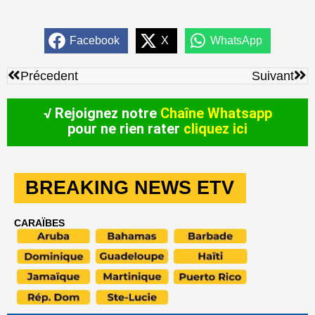
Facebook
X
WhatsApp
Précédent
Sui
Précedent
Suivant
√ Rejoignez notre
Chaîne Whatsapp
pour ne rien rater
cliquez ici
BREAKING NEWS ETV
CARAÏBES