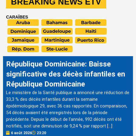
BREAKING NEWS ETV
CARAÏBES
République Dominicaine: Baisse
significative des décès infantiles en
République Dominicaine
Le ministère de la Santé publique a annoncé une réduction de
33,3 % des décès infantiles durant la semaine
épidémiologique 29, avec 36 cas rapportés. En comparaison,
54 décès avaient été enregistrés lors de la période
précédente. Depuis le début de l'année, 992 décès ont été
notifiés, soit une diminution de 9,24 % par rapport […]
6 août 2026
23:20