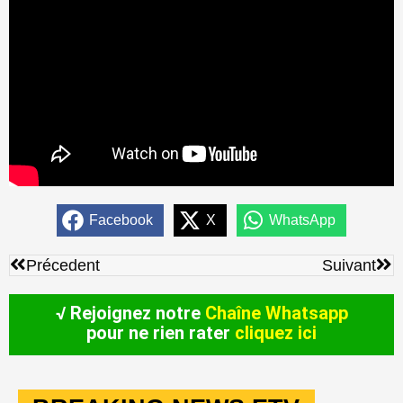
Facebook
X
WhatsApp
Précédent
Sui
Précedent
Suivant
√ Rejoignez notre
Chaîne Whatsapp
pour ne rien rater
cliquez ici