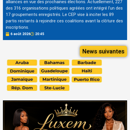
alliances en vue des prochaines élections. Actuellement, 227
des 316 organisations politiques agréées ont intégré l'un des
17 groupements enregistrés. Le CEP vise à inciter les 89
partis restants à rejoindre ces coalitions avant la clôture des
inscriptions.
6 août 2026
20:45
News suivantes