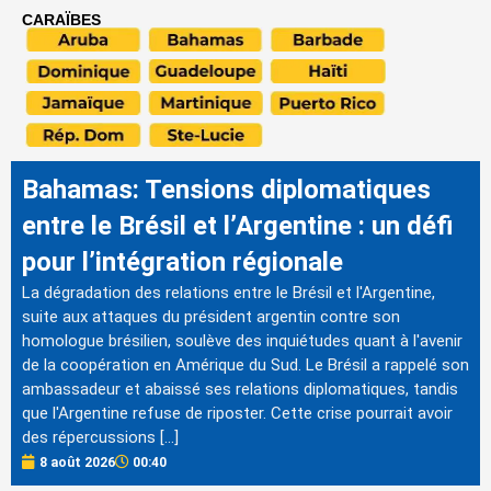
CARAÏBES
Bahamas: Tensions diplomatiques
entre le Brésil et l’Argentine : un défi
pour l’intégration régionale
La dégradation des relations entre le Brésil et l'Argentine,
suite aux attaques du président argentin contre son
homologue brésilien, soulève des inquiétudes quant à l'avenir
de la coopération en Amérique du Sud. Le Brésil a rappelé son
ambassadeur et abaissé ses relations diplomatiques, tandis
que l'Argentine refuse de riposter. Cette crise pourrait avoir
des répercussions […]
8 août 2026
00:40