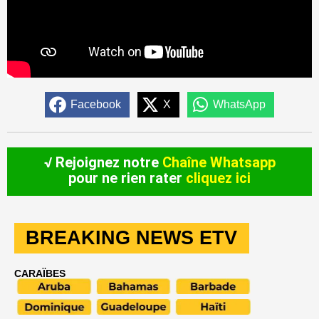
Facebook
X
WhatsApp
√ Rejoignez notre
Chaîne Whatsapp
pour ne rien rater
cliquez ici
BREAKING NEWS ETV
CARAÏBES