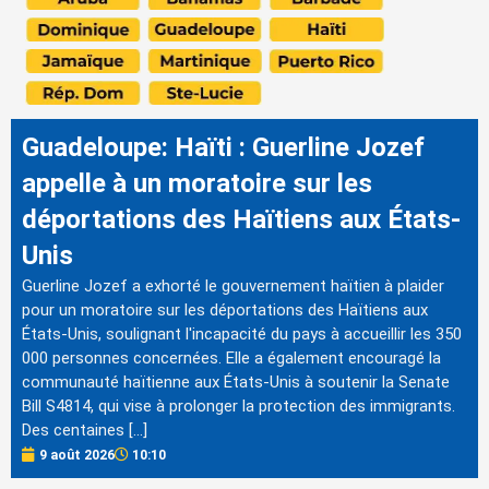
Guadeloupe: Haïti : Guerline Jozef
appelle à un moratoire sur les
déportations des Haïtiens aux États-
Unis
Guerline Jozef a exhorté le gouvernement haïtien à plaider
pour un moratoire sur les déportations des Haïtiens aux
États-Unis, soulignant l'incapacité du pays à accueillir les 350
000 personnes concernées. Elle a également encouragé la
communauté haïtienne aux États-Unis à soutenir la Senate
Bill S4814, qui vise à prolonger la protection des immigrants.
Des centaines […]
9 août 2026
10:10