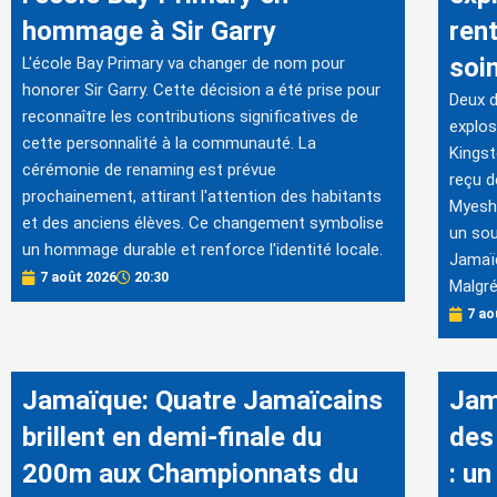
hommage à Sir Garry
ren
soin
L'école Bay Primary va changer de nom pour
honorer Sir Garry. Cette décision a été prise pour
Deux d
reconnaître les contributions significatives de
explos
cette personnalité à la communauté. La
Kingst
cérémonie de renaming est prévue
reçu d
prochainement, attirant l'attention des habitants
Myesha
et des anciens élèves. Ce changement symbolise
un sou
un hommage durable et renforce l'identité locale.
Jamaïq
7 août 2026
20:30
Malgré
7 ao
Jamaïque: Quatre Jamaïcains
Jam
brillent en demi-finale du
des
200m aux Championnats du
: un