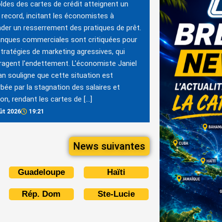
ldes des cartes de crédit atteignent un
 record, incitant les économistes à
er un resserrement des pratiques de prêt.
nques commerciales sont critiquées pour
stratégies de marketing agressives, qui
agent l'endettement. L'économiste Janiel
 souligne que cette situation est
bée par la stagnation des salaires et
tion, rendant les cartes de […]
ût 2026
19:21
News suivantes
Guadeloupe
Haïti
Rép. Dom
Ste-Lucie