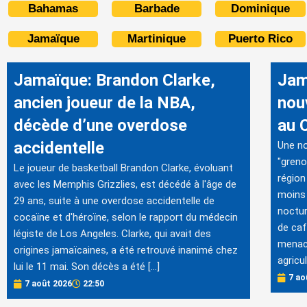
Bahamas
Barbade
Dominique
Jamaïque
Martinique
Puerto Rico
Jamaïque: Brandon Clarke,
Jam
ancien joueur de la NBA,
nou
décède d’une overdose
au 
accidentelle
Une no
"greno
Le joueur de basketball Brandon Clarke, évoluant
région
avec les Memphis Grizzlies, est décédé à l'âge de
moins 
29 ans, suite à une overdose accidentelle de
noctur
cocaïne et d'héroïne, selon le rapport du médecin
de caf
légiste de Los Angeles. Clarke, qui avait des
menacé
origines jamaïcaines, a été retrouvé inanimé chez
agricu
lui le 11 mai. Son décès a été […]
7 ao
7 août 2026
22:50