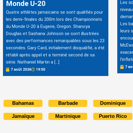
Monde U-20
Les so
niveau
Quatre athlètes jamaïcains se sont qualifiés pour
demand
les demi-finales du 200m lors des Championnats
Les ba
du Monde U-20 à Eugene, Oregon. Shanoya
leurs 
Douglas et Sashana Johnson se sont illustrées
encour
avec des performances remarquables sous les 23
McEwan
secondes. Gary Card, initialement disqualifié, a été
exacer
rétabli après appel et a terminé second de sa
l'infla
série. Nathaniel Martin a […]
7 ao
7 août 2026
19:50
Bahamas
Barbade
Dominique
Jamaïque
Martinique
Puerto Rico