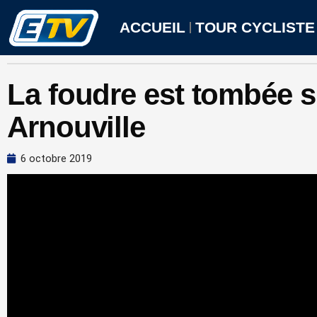
Aller
au
ACCUEIL
TOUR CYCLISTE
contenu
La foudre est tombée su
Arnouville
6 octobre 2019