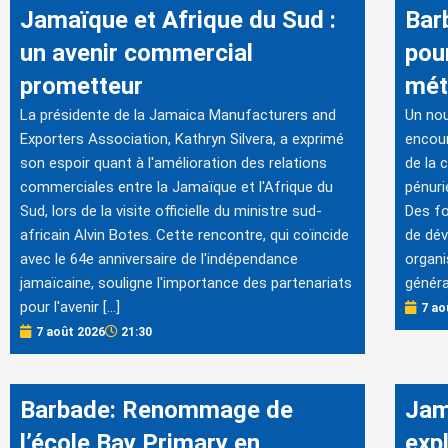
Jamaïque et Afrique du Sud :
Bar
un avenir commercial
pou
prometteur
mét
La présidente de la Jamaica Manufacturers and
Un no
Exporters Association, Kathryn Silvera, a exprimé
encour
son espoir quant à l'amélioration des relations
de la 
commerciales entre la Jamaïque et l'Afrique du
pénuri
Sud, lors de la visite officielle du ministre sud-
Des fo
africain Alvin Botes. Cette rencontre, qui coïncide
de dév
avec le 64e anniversaire de l'indépendance
organi
jamaïcaine, souligne l'importance des partenariats
généra
pour l'avenir […]
7 ao
7 août 2026
21:30
Barbade: Renommage de
Jam
l’école Bay Primary en
exp