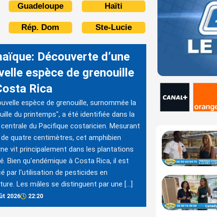
Guadeloupe
Haïti
Rép. Dom
Ste-Lucie
aïque: Découverte d’une
velle espèce de grenouille
Costa Rica
uvelle espèce de grenouille, surnommée la
uille du printemps", a été identifiée dans la
 centrale du Pacifique costaricien. Mesurant
de quatre centimètres, cet amphibien
ne vit principalement dans les plantations
é. Bien qu'endémique à Costa Rica, il est
 par l'utilisation de pesticides en
lture. Les mâles se distinguent par une […]
ût 2026
22:20