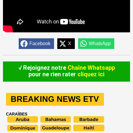
Facebook
X
WhatsApp
√ Rejoignez notre
Chaîne Whatsapp
pour ne rien rater
cliquez ici
BREAKING NEWS ETV
CARAÏBES