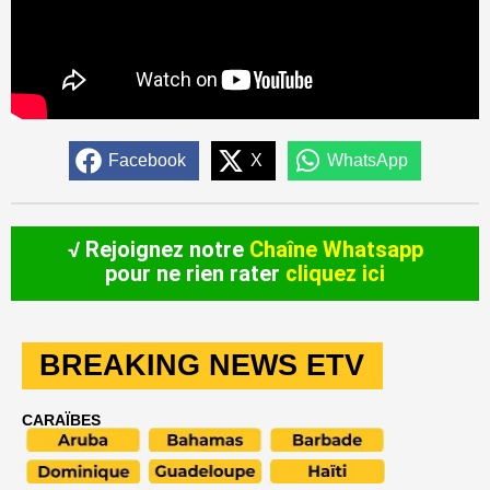
Facebook
X
WhatsApp
√ Rejoignez notre
Chaîne Whatsapp
pour ne rien rater
cliquez ici
BREAKING NEWS ETV
CARAÏBES