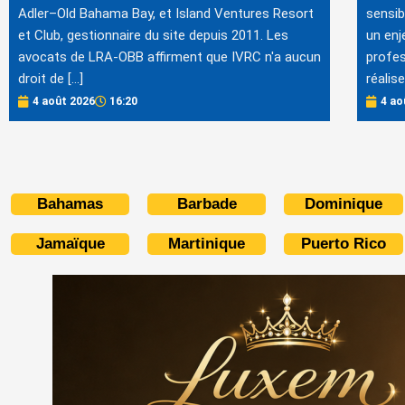
Adler–Old Bahama Bay, et Island Ventures Resort
sensib
et Club, gestionnaire du site depuis 2011. Les
un enj
avocats de LRA-OBB affirment que IVRC n'a aucun
profes
droit de […]
réalis
4 août 2026
16:20
4 ao
Bahamas
Barbade
Dominique
Jamaïque
Martinique
Puerto Rico