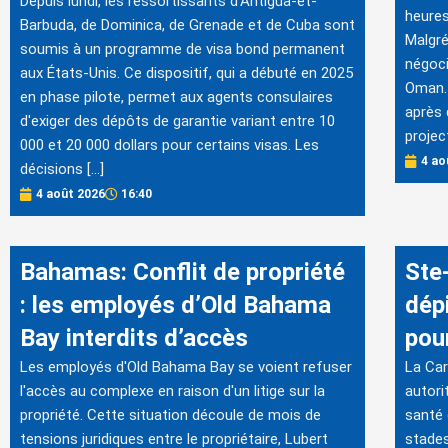
Depuis lundi, les ressortissants d'Antigua-et-
heures
Barbuda, de Dominica, de Grenade et de Cuba sont
Malgré
soumis à un programme de visa bond permanent
négoci
aux États-Unis. Ce dispositif, qui a débuté en 2025
Oman. 
en phase pilote, permet aux agents consulaires
après 
d'exiger des dépôts de garantie variant entre 10
projec
000 et 20 000 dollars pour certains visas. Les
4 ao
décisions […]
4 août 2026
16:40
Bahamas: Conflit de propriété
Ste
: les employés d’Old Bahama
dép
Bay interdits d’accès
pou
Les employés d'Old Bahama Bay se voient refuser
La Car
l'accès au complexe en raison d'un litige sur la
autori
propriété. Cette situation découle de mois de
santé 
tensions juridiques entre le propriétaire, Lubert
stades