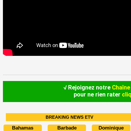
√ Rejoignez notre
Chaîne
pour ne rien rater
cli
BREAKING NEWS ETV
Bahamas
Barbade
Dominique