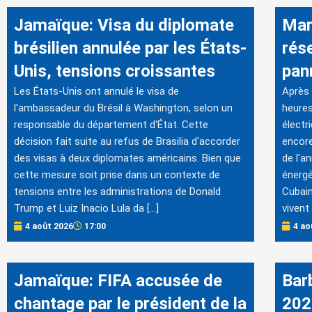
Jamaïque: Visa du diplomate
Mar
brésilien annulée par les États-
rés
Unis, tensions croissantes
pan
Les États-Unis ont annulé le visa de
Après 
l'ambassadeur du Brésil à Washington, selon un
heures
responsable du département d'État. Cette
électr
décision fait suite au refus de Brasilia d'accorder
encore
des visas à deux diplomates américains. Bien que
de l'a
cette mesure soit prise dans un contexte de
énergé
tensions entre les administrations de Donald
Cubain
Trump et Luiz Inacio Lula da […]
vivent 
4 août 2026
17:00
4 ao
Jamaïque: FIFA accusée de
Bar
chantage par le président de la
202