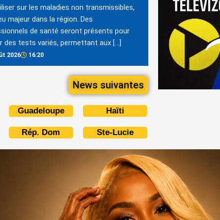
iliser sur les maladies non transmissibles,
eu majeur dans la région. Des
sionnels de santé seront présents pour
er des tests variés, permettant aux […]
ût 2026
16:20
News suivantes
Guadeloupe
Haïti
Rép. Dom
Ste-Lucie