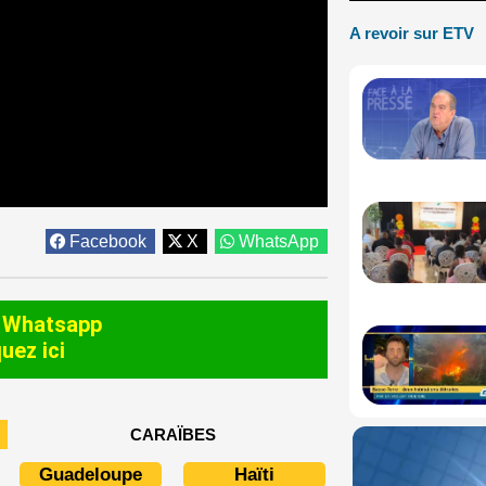
A revoir sur ETV
Facebook
X
WhatsApp
 Whatsapp
quez ici
CARAÏBES
Guadeloupe
Haïti