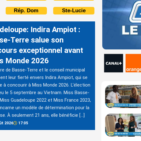
Rép. Dom
Ste-Lucie
deloupe: Indira Ampiot :
se-Terre salue son
cours exceptionnel avant
s Monde 2026
re de Basse-Terre et le conseil municipal
ent leur fierté envers Indira Ampiot, qui se
e à concourir à Miss Monde 2026. L'élection
ieu le 5 septembre au Vietnam. Miss Basse-
 Miss Guadeloupe 2022 et Miss France 2023,
 incarne un modèle de détermination pour la
se. À seulement 21 ans, elle bénéficie […]
ût 2026
17:05