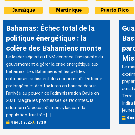
Jamaïque
Martinique
Puerto Rico
Bahamas: Échec total de la
Gua
politique énergétique : la
Bas
colère des Bahamiens monte
par
Mis
Le leader adjoint du FNM dénonce l'incapacité du
gouvernement à gérer la crise énergétique aux
Le mai
Bahamas. Les Bahamiens et les petites
exprim
entreprises subissent des coupures d'électricité
prépar
prolongées et des factures en hausse depuis
aura l
l'arrivée au pouvoir de l'administration Davis en
Terre,
2021. Malgré les promesses de réformes, la
Indira
situation n'a cessé d'empirer, laissant la
jeunes
population frustrée […]
4 ao
4 août 2026
17:10