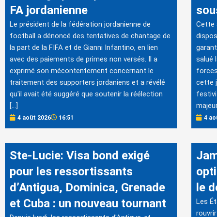
FA jordanienne
sous
Le président de la fédération jordanienne de
Cette
football a dénoncé des tentatives de chantage de
dispos
la part de la FIFA et de Gianni Infantino, en lien
garant
avec des paiements de primes non versés. Il a
salué 
exprimé son mécontentement concernant le
forces
traitement des supporters jordaniens et a révélé
cette 
qu'il avait été suggéré que soutenir la réélection
festiv
[…]
majeur
4 août 2026
16:51
4 ao
Ste-Lucie: Visa bond exigé
Jam
pour les ressortissants
opt
d’Antigua, Dominica, Grenade
le 
et Cuba : un nouveau tournant
Les Ét
rouvri