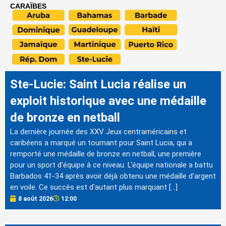
CARAÏBES
Ste-Lucie: Saint Lucia réalise un
exploit historique avec une médaille
de bronze en netball
La dernière journée des XXV Jeux centraméricains et
caribéens a marqué un tournant pour Saint Lucia, qui a
remporté une médaille de bronze en netball, une première
pour un sport d'équipe à ce niveau. L'équipe nationale a battu
Barbados 41-34 après avoir déjà obtenu une médaille d'argent
en voile. Ce succès est d'autant plus marquant […]
8 août 2026
12:00