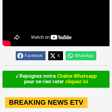
Facebook
X
WhatsApp
√ Rejoignez notre
Chaîne Whatsapp
pour ne rien rater
cliquez ici
BREAKING NEWS ETV