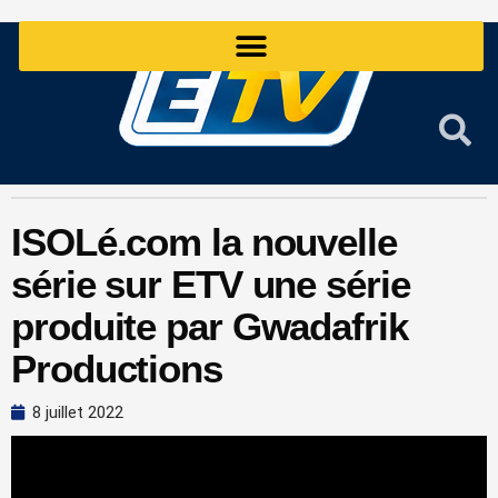
Aller
au
contenu
ISOLé.com la nouvelle
série sur ETV une série
produite par Gwadafrik
Productions
8 juillet 2022