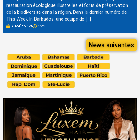
restauration écologique illustre les efforts de préservation
de la biodiversité dans la région. Dans le dernier numéro de
This Week In Barbados, une équipe de […]
7 août 2026
13:50
News suivantes