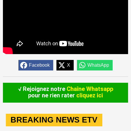
Facebook
X
WhatsApp
√ Rejoignez notre
Chaîne Whatsapp
pour ne rien rater
cliquez ici
BREAKING NEWS ETV