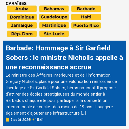
CARAÏBES
Barbade: Hommage à Sir Garfield
Sobers : le ministre Nicholls appelle à
une reconnaissance accrue
Le ministre des Affaires intérieures et de l'Information,
Gregory Nicholls, plaide pour une valorisation renforcée de
l'héritage de Sir Garfield Sobers, héros national. Il propose
d'attirer des écoles prestigieuses du monde entier à
Barbados chaque été pour participer à la compétition
internationale de cricket des moins de 19 ans. Il suggère
également d'ajouter une infrastructure […]
7 août 2026
15:41