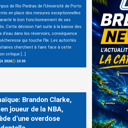
pus de Río Piedras de l'Université de Porto
 mis en place des mesures exceptionnelles
arantir le bon fonctionnement de ses
tés. Cette décision fait suite à la baisse des
x d'eau dans les réservoirs, conséquence
sécheresse qui touche l'île. Les autorités
sitaires cherchent à faire face à cette
on critique […]
ût 2026
23:30
aïque: Brandon Clarke,
ien joueur de la NBA,
ède d’une overdose