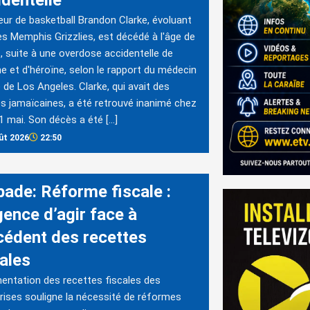
identelle
eur de basketball Brandon Clarke, évoluant
es Memphis Grizzlies, est décédé à l'âge de
, suite à une overdose accidentelle de
e et d'héroïne, selon le rapport du médecin
e de Los Angeles. Clarke, qui avait des
es jamaïcaines, a été retrouvé inanimé chez
 11 mai. Son décès a été […]
ût 2026
22:50
bade: Réforme fiscale :
gence d’agir face à
xcédent des recettes
cales
entation des recettes fiscales des
rises souligne la nécessité de réformes