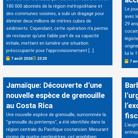
acc
180 000 abonnés de la région métropolitaine et
Le jou
des communes voisines, a subi un dragage pour
avec l
éliminer deux millions de mètres cubes de
29 ans
sédiments. Cependant, cette opération n'a permis
cocaïn
de restaurer qu'une faible part de sa capacité
légist
initiale, mettant en lumière une situation
origin
préoccupante pour l'approvisionnement […]
lui le
7 août 2026
23:20
7 ao
Jamaïque: Découverte d’une
Bar
nouvelle espèce de grenouille
l’ur
au Costa Rica
l’e
fis
Une nouvelle espèce de grenouille, surnommée la
"grenouille du printemps", a été identifiée dans la
L'augm
région centrale du Pacifique costaricien. Mesurant
entrep
moins de quatre centimètres, cet amphibien