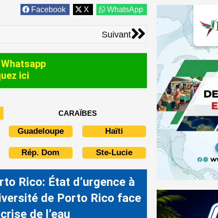
Facebook
X
WhatsApp
Suivant
Suivant
 Whatsapp
quez ici
CARAÏBES
Guadeloupe
Haïti
Rép. Dom
Ste-Lucie
rto Rico: État d’urgence à
iversité de Porto Rico face
 crise de l’eau