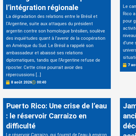
l’intégration régionale
Le cam
Rico a
La dégradation des relations entre le Brésil et
pour g
l'Argentine, suite aux attaques du président
activi
argentin contre son homologue brésilien, soulève
niveau
des inquiétudes quant à l'avenir de la coopération
d'une 
en Amérique du Sud. Le Brésil a rappelé son
univer
ambassadeur et abaissé ses relations
situati
diplomatiques, tandis que l'Argentine refuse de
7 ao
riposter. Cette crise pourrait avoir des
répercussions […]
8 août 2026
00:40
Puerto Rico: Une crise de l’eau
Jam
: le réservoir Carraizo en
anc
difficulté
déc
Le réservoir Carraizo, qui fournit de l'eau à environ