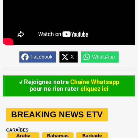
Facebook
X
WhatsApp
√ Rejoignez notre
Chaîne Whatsapp
pour ne rien rater
cliquez ici
BREAKING NEWS ETV
CARAÏBES