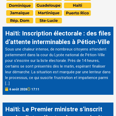
Haïti: Inscription électorale : des files
d’attente interminables à Pétion-Ville
Sous une chaleur intense, de nombreux citoyens attendent
patiemment dans la cour du Lycée national de Pétion-Ville
pour s'inscrire sur la liste électorale. Près de 14 heures,
certains se sont présentés dès le matin, espérant finaliser
leur démarche. La situation est marquée par une lenteur dans
le processus, ce qui suscite frustration et impatience parmi
[…]
6 août 2026
17:11
Haïti: Le Premier ministre s’inscrit