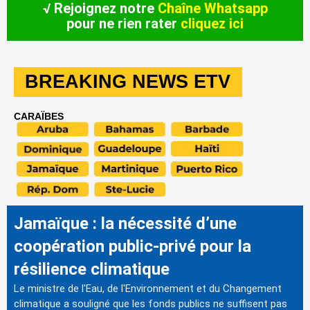
√ Rejoignez notre
Chaîne Whatsapp
pour ne rien rater
cliquez ici
BREAKING NEWS ETV
CARAÏBES
Jamaïque : la nécessité d’une
coopération public-privé pour la
résilience climatique
Le ministre de l'Eau, de l'Environnement et du Changement
climatique a souligné que les fonds publics ne suffisent pas