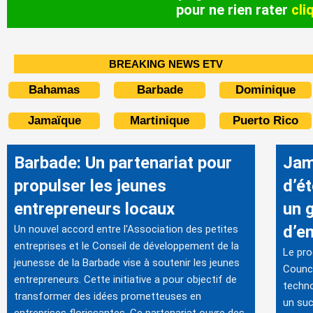
pour ne rien rater
cli
BREAKING NEWS ETV
Bahamas
Barbade
Dominique
Jamaïque
Martinique
Puerto Rico
Barbade: Un partenariat pour
Jam
propulser les jeunes
d’é
entrepreneurs locaux
un 
d’e
Un nouvel accord entre l'Association des petites
entreprises et le Conseil de développement de la
Le pro
jeunesse de la Barbade vise à soutenir les jeunes
Counci
entrepreneurs. Cette initiative a pour objectif de
techno
transformer des idées prometteuses en
un suc