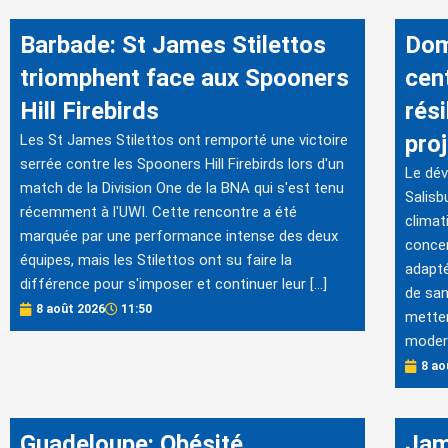
Barbade: St James Stilettos
Dom
triomphent face aux Spooners
cen
Hill Firebirds
rési
proj
Les St James Stilettos ont remporté une victoire
serrée contre les Spooners Hill Firebirds lors d'un
Le dév
match de la Division One de la BNA qui s'est tenu
Salisb
récemment à l'UWI. Cette rencontre a été
climat
marquée par une performance intense des deux
concen
équipes, mais les Stilettos ont su faire la
adapté
différence pour s'imposer et continuer leur […]
de san
8 août 2026
11:50
metten
modern
8 ao
Guadeloupe: Obésité
Jam