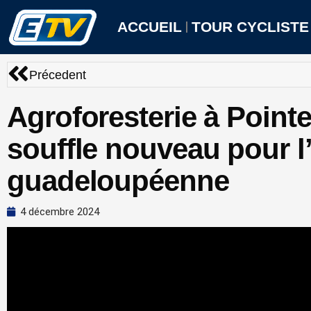
Aller
au
ACCUEIL
TOUR CYCLISTE
contenu
Précédent
Précedent
Agroforesterie à Pointe
souffle nouveau pour l’
guadeloupéenne
4 décembre 2024