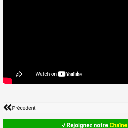
Précédent
Précedent
√ Rejoignez notre
Chaîne