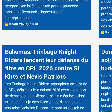
entreprises florissantes. Ce partenariat ouvre des
d'ense
perspectives intéressantes pour la jeunesse
partic
locale, en favorisant l'innovation et
progra
l'entrepreneuriat.
des en
8 août 2026
13:10
des sé
8 ao
Bahamas: Trinbago Knight
Dom
Riders lancent leur défense du
soir
titre en CPL 2026 contre St
bud
Kitts et Nevis Patriots
Ce soi
permet
Les Trinbago Knight Riders, champions en titre de
budget
la CPL, débutent leur saison 2026 avec l'ambition
impliq
de décrocher un sixième titre. Leur équipe, alliant
les di
expérience et jeunes talents, est dirigée par le
échang
capitaine Nicholas Pooran. Le premier match se
organi