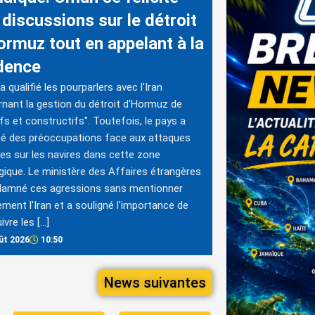
 discussions sur le détroit
ormuz tout en appelant à la
dence
 qualifié les pourparlers avec l'Iran
nant la gestion du détroit d'Hormuz de
ifs et constructifs". Toutefois, le pays a
é des préoccupations face aux attaques
es sur les navires dans cette zone
gique. Le ministère des Affaires étrangères
damné ces agressions sans mentionner
ement l'Iran et a souligné l'importance de
ivre les […]
ût 2026
10:50
News suivantes