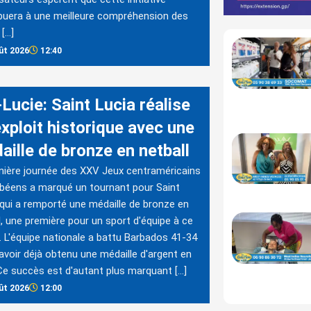
buera à une meilleure compréhension des
 […]
ût 2026
12:40
Lucie: Saint Lucia réalise
exploit historique avec une
aille de bronze en netball
nière journée des XXV Jeux centraméricains
ibéens a marqué un tournant pour Saint
 qui a remporté une médaille de bronze en
l, une première pour un sport d'équipe à ce
. L'équipe nationale a battu Barbados 41-34
avoir déjà obtenu une médaille d'argent en
 Ce succès est d'autant plus marquant […]
ût 2026
12:00