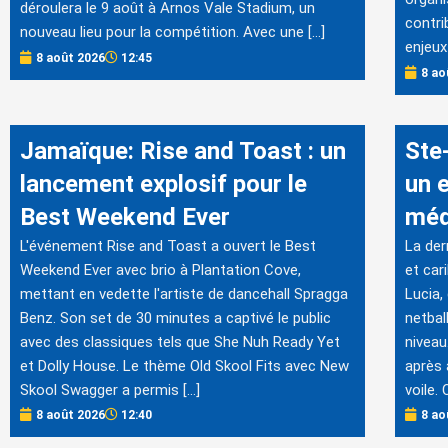
déroulera le 9 août à Arnos Vale Stadium, un
contri
nouveau lieu pour la compétition. Avec une […]
enjeux
8 août 2026
12:45
8 ao
Jamaïque: Rise and Toast : un
Ste-
lancement explosif pour le
un 
Best Weekend Ever
méd
L'événement Rise and Toast a ouvert le Best
La der
Weekend Ever avec brio à Plantation Cove,
et car
mettant en vedette l'artiste de dancehall Spragga
Lucia,
Benz. Son set de 30 minutes a captivé le public
netbal
avec des classiques tels que She Nuh Ready Yet
niveau
et Dolly House. Le thème Old Skool Fits avec New
après 
Skool Swagger a permis […]
voile.
8 août 2026
12:40
8 ao