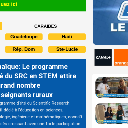
quez ici
CARAÏBES
Guadeloupe
Haïti
Rép. Dom
Ste-Lucie
aïque: Le programme
té du SRC en STEM attire
grand nombre
nseignants ruraux
gramme d'été du Scientific Research
l, dédié à l'éducation en sciences,
logie, ingénierie et mathématiques, connaît
cès croissant avec une forte participation