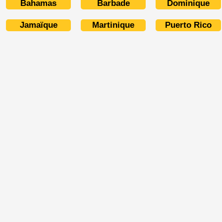
Bahamas
Barbade
Dominique
Jamaïque
Martinique
Puerto Rico