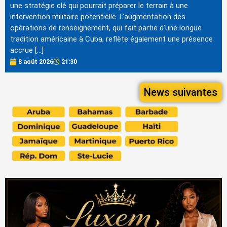
une stratégie clé qui pourrait préparer le terrain à une
intervention militaire potentielle. L'augmentation des
opérations de renseignement, qui fait partie d'une longue
tradition américaine à Cuba, reflète également une présence
accrue […]
8 août 2026
21:30
News suivantes