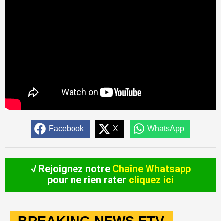
Facebook
X
WhatsApp
√ Rejoignez notre
Chaîne Whatsapp
pour ne rien rater
cliquez ici
BREAKING NEWS ETV