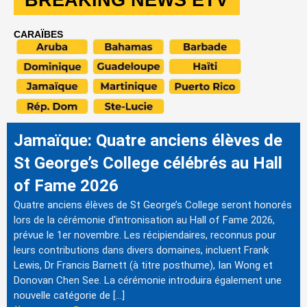
CARAÏBES
Jamaïque: Quatre anciens élèves de
St George’s College célébrés au Hall
of Fame 2026
Quatre anciens élèves de St George’s College seront honorés
lors de la cérémonie d'intronisation au Hall of Fame 2026,
prévue le 1er novembre. Les récipiendaires, reconnus pour
leurs contributions dans divers domaines, incluent Frank
Lewis, Dr Francis Barnett (à titre posthume), Ian Wong et
Donovan Chen See. La cérémonie introduira également une
nouvelle catégorie de […]