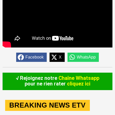
Facebook
X
WhatsApp
√ Rejoignez notre
Chaîne Whatsapp
pour ne rien rater
cliquez ici
BREAKING NEWS ETV