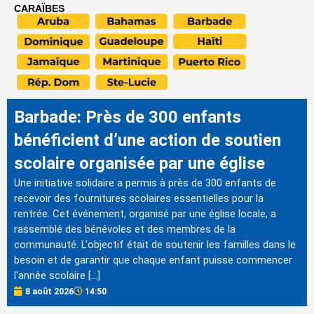
CARAÏBES
Barbade: Près de 300 enfants
bénéficient d’une action de soutien
scolaire organisée par une église
Une initiative solidaire a permis à près de 300 enfants de
recevoir des fournitures scolaires essentielles pour la
rentrée. Cet événement, organisé par une église locale, a
rassemblé des bénévoles et des membres de la
communauté. L'objectif était de soutenir les familles dans le
besoin et de garantir que chaque enfant puisse commencer
l'année scolaire […]
8 août 2026
14:50