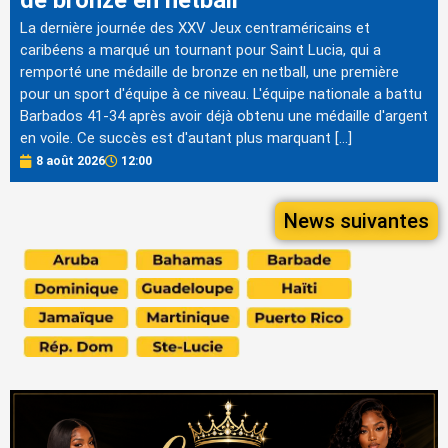
La dernière journée des XXV Jeux centraméricains et
caribéens a marqué un tournant pour Saint Lucia, qui a
remporté une médaille de bronze en netball, une première
pour un sport d'équipe à ce niveau. L'équipe nationale a battu
Barbados 41-34 après avoir déjà obtenu une médaille d'argent
en voile. Ce succès est d'autant plus marquant […]
8 août 2026
12:00
News suivantes