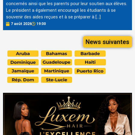
concernés ainsi que les parents pour leur soutien aux élèves.
Le président a également encouragé les étudiants à se
souvenir des aides reçues et à se préparer à […]
7 août 2026
19:00
News suivantes