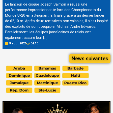
Le lanceur de disque Joseph Salmon a réussi une
performance impressionnante lors des Championnats du
Monde U-20 en atteignant la finale grâce à un dernier lancer
de 62,10 m. Après deux tentatives non valables, il s'est inspiré
des exploits de son coéquipier Michael Andre Edwards.
Parallèlement, les équipes jamaïcaines de relais ont
également assuré leur […]
9 août 2026
04:10
News suivantes