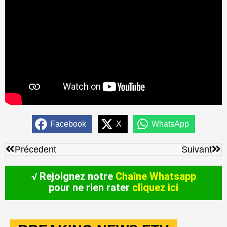
Facebook
X
WhatsApp
Précédent
Sui
Précedent
Suivant
√ Rejoignez notre
Chaîne Whatsapp
pour ne rien rater
cliquez ici