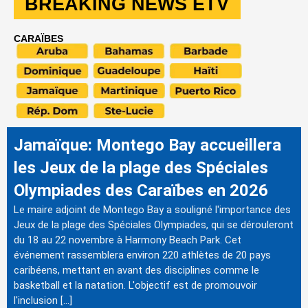
BREAKING NEWS ETV
CARAÏBES
Jamaïque: Montego Bay accueillera
les Jeux de la plage des Spéciales
Olympiades des Caraïbes en 2026
Le maire adjoint de Montego Bay a souligné l'importance des
Jeux de la plage des Spéciales Olympiades, qui se dérouleront
du 18 au 22 novembre à Harmony Beach Park. Cet
événement rassemblera environ 220 athlètes de 20 pays
caribéens, mettant en avant des disciplines comme le
basketball et la natation. L'objectif est de promouvoir
l'inclusion […]