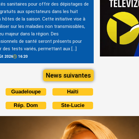
tés sanitaires pour offrir des dépistages de
gratuits aux spectateurs dans les huit
 hôtes de la saison. Cette initiative vise à
iliser sur les maladies non transmissibles,
eu majeur dans la région. Des
sionnels de santé seront présents pour
er des tests variés, permettant aux […]
ût 2026
16:20
News suivantes
Guadeloupe
Haïti
Rép. Dom
Ste-Lucie