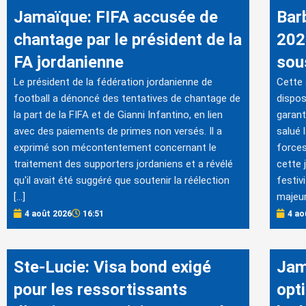
Jamaïque: FIFA accusée de
Bar
chantage par le président de la
202
FA jordanienne
sous
Le président de la fédération jordanienne de
Cette
football a dénoncé des tentatives de chantage de
dispos
la part de la FIFA et de Gianni Infantino, en lien
garant
avec des paiements de primes non versés. Il a
salué 
exprimé son mécontentement concernant le
forces
traitement des supporters jordaniens et a révélé
cette 
qu'il avait été suggéré que soutenir la réélection
festiv
[…]
majeur
4 août 2026
16:51
4 ao
Ste-Lucie: Visa bond exigé
Jam
pour les ressortissants
opt