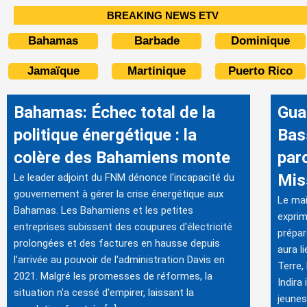
BREAKING NEWS ETV
Bahamas
Barbade
Dominique
Jamaïque
Martinique
Puerto Rico
Bahamas: Échec total de la
Gua
politique énergétique : la
Bas
colère des Bahamiens monte
par
Mis
Le leader adjoint du FNM dénonce l'incapacité du
gouvernement à gérer la crise énergétique aux
Le mai
Bahamas. Les Bahamiens et les petites
exprim
entreprises subissent des coupures d'électricité
prépar
prolongées et des factures en hausse depuis
aura l
l'arrivée au pouvoir de l'administration Davis en
Terre,
2021. Malgré les promesses de réformes, la
Indira
situation n'a cessé d'empirer, laissant la
jeunes