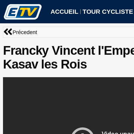
Aller
au
ACCUEIL
TOUR CYCLISTE
contenu
Précédent
Précedent
Francky Vincent l'Emp
Kasav les Rois