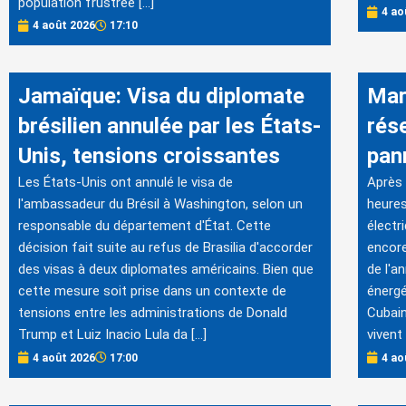
population frustrée […]
4 ao
4 août 2026
17:10
Jamaïque: Visa du diplomate
Mar
brésilien annulée par les États-
rés
Unis, tensions croissantes
pan
Les États-Unis ont annulé le visa de
Après 
l'ambassadeur du Brésil à Washington, selon un
heures
responsable du département d'État. Cette
électr
décision fait suite au refus de Brasilia d'accorder
encore
des visas à deux diplomates américains. Bien que
de l'a
cette mesure soit prise dans un contexte de
énergé
tensions entre les administrations de Donald
Cubain
Trump et Luiz Inacio Lula da […]
vivent 
4 août 2026
17:00
4 ao