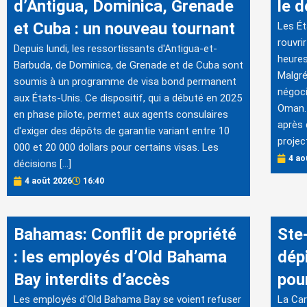
d’Antigua, Dominica, Grenade
le 
et Cuba : un nouveau tournant
Les Ét
rouvri
Depuis lundi, les ressortissants d'Antigua-et-
heures
Barbuda, de Dominica, de Grenade et de Cuba sont
Malgré
soumis à un programme de visa bond permanent
négoci
aux États-Unis. Ce dispositif, qui a débuté en 2025
Oman. 
en phase pilote, permet aux agents consulaires
après 
d'exiger des dépôts de garantie variant entre 10
projec
000 et 20 000 dollars pour certains visas. Les
4 ao
décisions […]
4 août 2026
16:40
Bahamas: Conflit de propriété
Ste
: les employés d’Old Bahama
dép
Bay interdits d’accès
pou
Les employés d'Old Bahama Bay se voient refuser
La Car