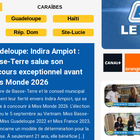
CARAÏBES
Guadeloupe
Haïti
Rép. Dom
Ste-Lucie
deloupe: Indira Ampiot :
se-Terre salue son
cours exceptionnel avant
s Monde 2026
re de Basse-Terre et le conseil municipal
ent leur fierté envers Indira Ampiot, qui se
e à concourir à Miss Monde 2026. L'élection
ieu le 5 septembre au Vietnam. Miss Basse-
 Miss Guadeloupe 2022 et Miss France 2023,
 incarne un modèle de détermination pour la
se. À seulement 21 ans, elle bénéficie […]