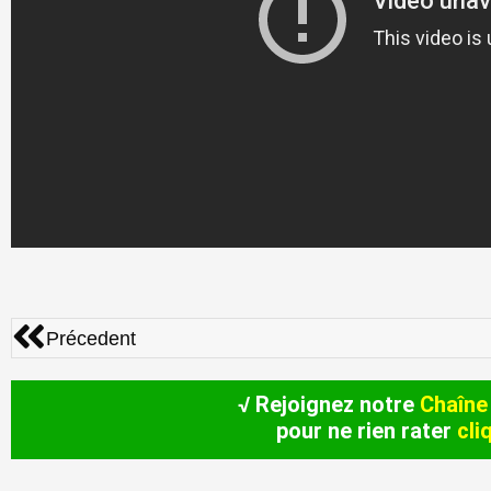
Précédent
Précedent
√ Rejoignez notre
Chaîne
pour ne rien rater
cli