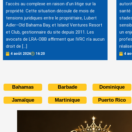
l'accès au complexe en raison d'un litige sur la
autori
propriété. Cette situation découle de mois de
santé 
tensions juridiques entre le propriétaire, Lubert
stades
Adler–Old Bahama Bay, et Island Ventures Resort
sensib
et Club, gestionnaire du site depuis 2011. Les
un enj
avocats de LRA-OBB affirment que IVRC n'a aucun
profes
droit de […]
réalis
4 août 2026
16:20
4 ao
Bahamas
Barbade
Dominique
Jamaïque
Martinique
Puerto Rico