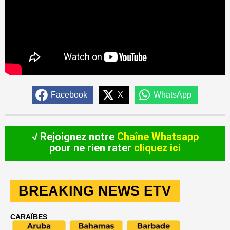
Facebook
X
WhatsApp
√ Rejoignez notre
Chaîne Whatsapp
pour ne rien rater
cliquez ici
BREAKING NEWS ETV
CARAÏBES