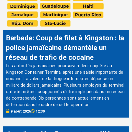
Barbade: Coup de filet à Kingston : la
police jamaïcaine démantèle un
réseau de trafic de cocaïne
Les autorités jamaïcaines poursuivent leur enquête au
Kingston Container Terminal après une saisie importante de
cocaïne. La valeur de la drogue interceptée dépasse un
milliard de dollars jamaïcains. Plusieurs employés du terminal
ont été arrêtés, soupçonnés d'être impliqués dans un réseau
de contrebande. Dix personnes sont actuellement en
détention dans le cadre de cette opération.
9 août 2026
12:30