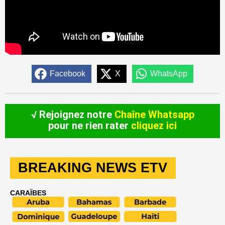
Facebook
X
WhatsApp
√ Rejoignez notre
Chaîne Whatsapp
pour ne rien rater
cliquez ici
BREAKING NEWS ETV
CARAÏBES