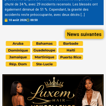
chuté de 34 %, avec 29 incidents recensés. Les blessés ont
également diminué de 51 %. Cependant, la gravité des
accidents reste préoccupante, avec deux décès […]
10 août 2026
00:50
News suivantes