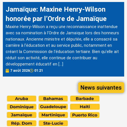
Jamaïque: Maxine Henry-Wilson
honorée par l’Ordre de Jamaïque
Maxine Henry-Wilson a reçu une reconnaissance inattendue
avec sa nomination à l'Ordre de Jamaïque lors des honneurs
nationaux. Ancienne ministre et députée, elle a consacré sa
carrière à l'éducation et au service public, notamment en
créant la Commission de l'éducation tertiaire. Bien qu'elle ait
réduit son activité, elle continue de contribuer au
développement éducatif en […]
7 août 2026
01:21
News suivantes