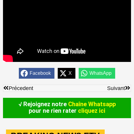
Facebook
X
WhatsApp
Précédent
Sui
Précedent
Suivant
√ Rejoignez notre
Chaîne Whatsapp
pour ne rien rater
cliquez ici