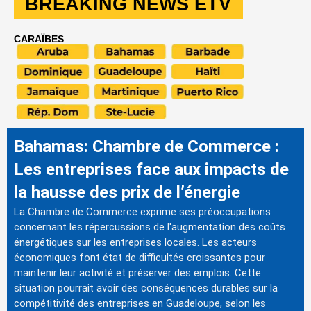
BREAKING NEWS ETV
CARAÏBES
Bahamas: Chambre de Commerce :
Les entreprises face aux impacts de
la hausse des prix de l’énergie
La Chambre de Commerce exprime ses préoccupations
concernant les répercussions de l'augmentation des coûts
énergétiques sur les entreprises locales. Les acteurs
économiques font état de difficultés croissantes pour
maintenir leur activité et préserver des emplois. Cette
situation pourrait avoir des conséquences durables sur la
compétitivité des entreprises en Guadeloupe, selon les