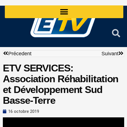
Aller
au
contenu
Précédent
Sui
Précedent
Suivant
ETV SERVICES:
Association Réhabilitation
et Développement Sud
Basse-Terre
16 octobre 2019