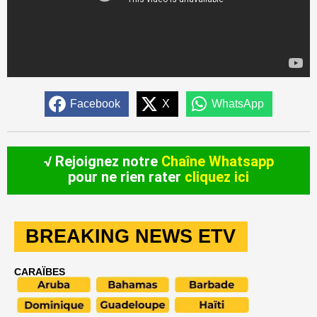
Facebook
X
WhatsApp
√ Rejoignez notre
Chaîne Whatsapp
pour ne rien rater
cliquez ici
BREAKING NEWS ETV
CARAÏBES