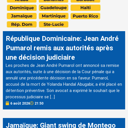
République Dominicaine: Jean André
Pumarol remis aux autorités après
une décision judiciaire
Les proches de Jean André Pumarol ont annoncé sa remise
aux autorités, suite à une décision de la Cour pénale qui a
annulé une précédente décision en sa faveur. Pumarol,
accusé de la mort de Yolanda Handal Abugabir, a été placé en
détention préventive. Son avocat a exprimé le souhait que le
processus judiciaire se […]
6 août 2026
21:50
Jamaïque: Giant swing de Montego