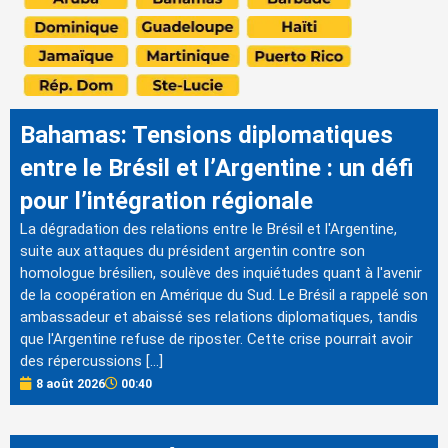
Bahamas: Tensions diplomatiques
entre le Brésil et l’Argentine : un défi
pour l’intégration régionale
La dégradation des relations entre le Brésil et l'Argentine,
suite aux attaques du président argentin contre son
homologue brésilien, soulève des inquiétudes quant à l'avenir
de la coopération en Amérique du Sud. Le Brésil a rappelé son
ambassadeur et abaissé ses relations diplomatiques, tandis
que l'Argentine refuse de riposter. Cette crise pourrait avoir
des répercussions […]
8 août 2026
00:40