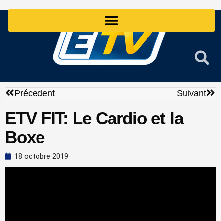
Aller
au
contenu
Précédent
Sui
Précedent
Suivant
ETV FIT: Le Cardio et la
Boxe
18 octobre 2019