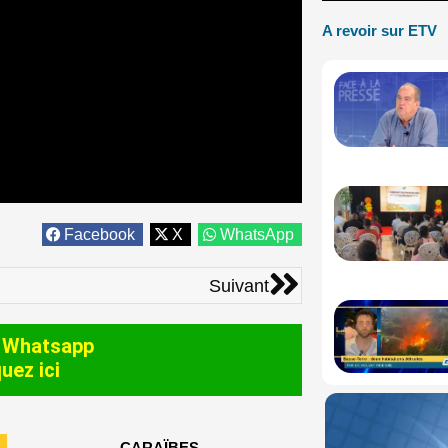
A revoir sur ETV
Facebook
X
WhatsApp
Suivant
Suivant
 Whatsapp
quez ici
CARAÏBES