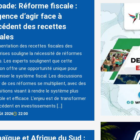
bade: Réforme fiscale :
gence d’agir face à
xcédent des recettes
cales
entation des recettes fiscales des
rises souligne la nécessité de réformes
s. Les experts soulignent que cette
ion offre une opportunité unique pour
iser le système fiscal. Les discussions
 de ces réformes se multiplient, avec des
itions visant à rendre le système plus
ble et efficace. L'enjeu est de transformer
cédent en investissements […]
ût 2026
22:00
aïque et Afrique du Sud :