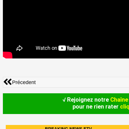
Précédent
Précedent
√ Rejoignez notre
Chaîne
pour ne rien rater
cli
BREAKING NEWS ETV