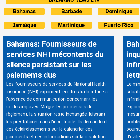
Bahamas
Barbade
Dominique
Jamaïque
Martinique
Puerto Rico
Bahamas: Fournisseurs de
Bah
services NHI mécontents du
inq
silence persistant sur les
inf
paiements dus
lett
Les fournisseurs de services du National Health
Le mini
Insurance (NHI) expriment leur frustration face à
situat
l'absence de communication concernant les
infirm
soldes impayés. Malgré les promesses de
exprim
règlement, la situation reste inchangée, laissant
mesure
les prestataires dans l'incertitude. Ils demandent
problè
des éclaircissements sur le calendrier des
poursu
paiements et des informations sur la résolution
d'évit