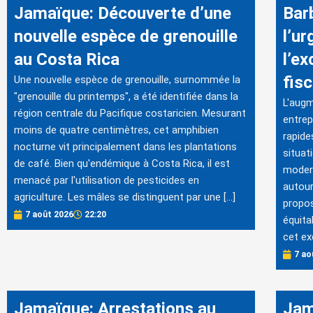
Jamaïque: Découverte d’une
Bar
nouvelle espèce de grenouille
l’ur
au Costa Rica
l’e
fis
Une nouvelle espèce de grenouille, surnommée la
"grenouille du printemps", a été identifiée dans la
L'augm
région centrale du Pacifique costaricien. Mesurant
entrep
moins de quatre centimètres, cet amphibien
rapide
nocturne vit principalement dans les plantations
situat
de café. Bien qu'endémique à Costa Rica, il est
modern
menacé par l'utilisation de pesticides en
autour
agriculture. Les mâles se distinguent par une […]
propos
7 août 2026
22:20
équita
cet ex
7 ao
Jamaïque: Arrestations au
Jam