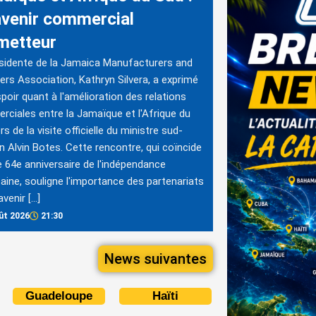
avenir commercial
metteur
sidente de la Jamaica Manufacturers and
ers Association, Kathryn Silvera, a exprimé
poir quant à l'amélioration des relations
ciales entre la Jamaïque et l'Afrique du
rs de la visite officielle du ministre sud-
in Alvin Botes. Cette rencontre, qui coïncide
e 64e anniversaire de l'indépendance
aine, souligne l'importance des partenariats
avenir […]
ût 2026
21:30
News suivantes
Guadeloupe
Haïti