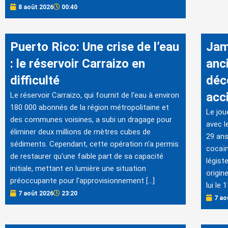
8 août 2026
00:40
Puerto Rico: Une crise de l’eau
Jam
: le réservoir Carraizo en
anc
difficulté
déc
acc
Le réservoir Carraizo, qui fournit de l'eau à environ
180 000 abonnés de la région métropolitaine et
Le jou
des communes voisines, a subi un dragage pour
avec l
éliminer deux millions de mètres cubes de
29 ans
sédiments. Cependant, cette opération n'a permis
cocaïn
de restaurer qu'une faible part de sa capacité
légist
initiale, mettant en lumière une situation
origin
préoccupante pour l'approvisionnement […]
lui le
7 août 2026
23:20
7 ao