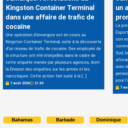
Kingston Container Terminal
un 
dans une affaire de trafic de
pro
cocaïne
La pré
Export
Une opération d'envergure est en cours au
son es
Kingston Container Terminal, suite à la découverte
commer
d'un réseau de trafic de cocaïne. Des employés de
Sud, lo
la structure ont été interpellés dans le cadre de
africa
cette enquête menée par plusieurs agences, dont
avec l
la Division des enquêtes sur les armes et les
jamaïc
narcotiques. Cette action fait suite à la […]
pour l'
7 août 2026
21:40
7 ao
Bahamas
Barbade
Dominique