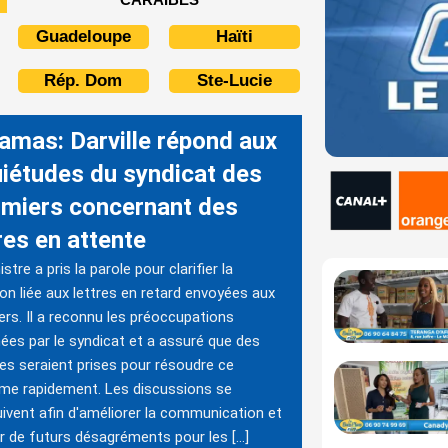
Guadeloupe
Haïti
Rép. Dom
Ste-Lucie
amas: Darville répond aux
uiétudes du syndicat des
irmiers concernant des
res en attente
stre a pris la parole pour clarifier la
ion liée aux lettres en retard envoyées aux
iers. Il a reconnu les préoccupations
ées par le syndicat et a assuré que des
s seraient prises pour résoudre ce
me rapidement. Les discussions se
ivent afin d'améliorer la communication et
er de futurs désagréments pour les […]