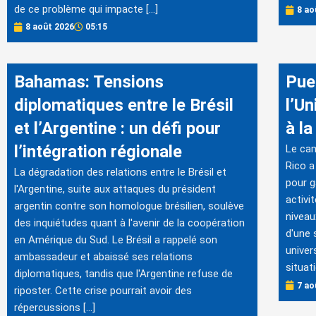
de ce problème qui impacte […]
8 ao
8 août 2026
05:15
Bahamas: Tensions
Pue
diplomatiques entre le Brésil
l’Un
et l’Argentine : un défi pour
à la
l’intégration régionale
Le cam
Rico a
La dégradation des relations entre le Brésil et
pour g
l'Argentine, suite aux attaques du président
activi
argentin contre son homologue brésilien, soulève
niveau
des inquiétudes quant à l'avenir de la coopération
d'une 
en Amérique du Sud. Le Brésil a rappelé son
univer
ambassadeur et abaissé ses relations
situati
diplomatiques, tandis que l'Argentine refuse de
7 ao
riposter. Cette crise pourrait avoir des
répercussions […]