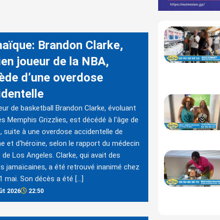
aïque: Brandon Clarke,
ien joueur de la NBA,
ède d’une overdose
identelle
eur de basketball Brandon Clarke, évoluant
es Memphis Grizzlies, est décédé à l'âge de
, suite à une overdose accidentelle de
e et d'héroïne, selon le rapport du médecin
e de Los Angeles. Clarke, qui avait des
es jamaïcaines, a été retrouvé inanimé chez
 11 mai. Son décès a été […]
ût 2026
22:50