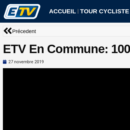
Aller
au
ACCUEIL
TOUR CYCLISTE
contenu
Précédent
Précedent
ETV En Commune: 100
27 novembre 2019