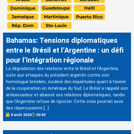
Bahamas: Tensions diplomatiques
entre le Brésil et l’Argentine : un défi
pour l’intégration régionale
La dégradation des relations entre le Brésil et l'Argentine,
suite aux attaques du président argentin contre son
homologue brésilien, soulève des inquiétudes quant à l'avenir
de la coopération en Amérique du Sud. Le Brésil a rappelé son
ambassadeur et abaissé ses relations diplomatiques, tandis
que l'Argentine refuse de riposter. Cette crise pourrait avoir
des répercussions […]
8 août 2026
00:40