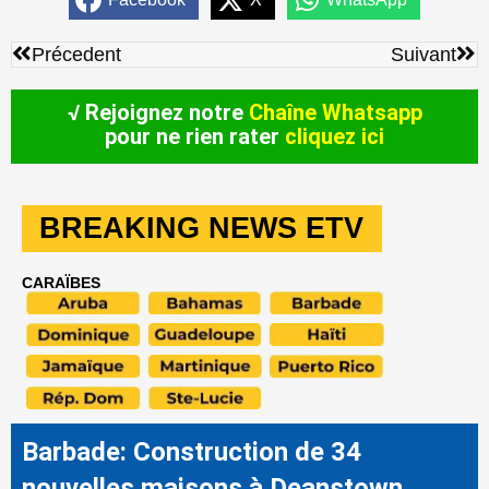
Précédent
Sui
Précedent
Suivant
√ Rejoignez notre
Chaîne Whatsapp
pour ne rien rater
cliquez ici
BREAKING NEWS ETV
CARAÏBES
Barbade: Construction de 34
nouvelles maisons à Deanstown