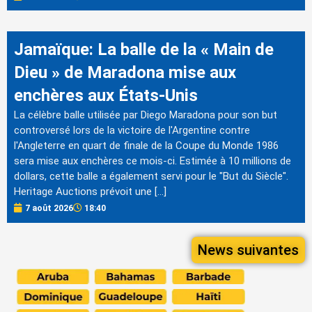
Jamaïque: La balle de la « Main de
Dieu » de Maradona mise aux
enchères aux États-Unis
La célèbre balle utilisée par Diego Maradona pour son but
controversé lors de la victoire de l'Argentine contre
l'Angleterre en quart de finale de la Coupe du Monde 1986
sera mise aux enchères ce mois-ci. Estimée à 10 millions de
dollars, cette balle a également servi pour le "But du Siècle".
Heritage Auctions prévoit une […]
7 août 2026
18:40
News suivantes