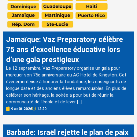
Jamaïque: Vaz Preparatory célèbre
75 ans d’excellence éducative lors
d’une gala prestigieux
Le 12 septembre, Vaz Preparatory organise un gala pour
marquer son 75e anniversaire au AC Hotel de Kingston. Cet
événement vise à honorer la fondatrice, les enseignants de
longue date et des anciens élèves remarquables. En plus de
célébrer son héritage, la soirée a pour but de réunir la
communauté de l'école et de lever […]
9 août 2026
12:20
Barbade: Israël rejette le plan de paix