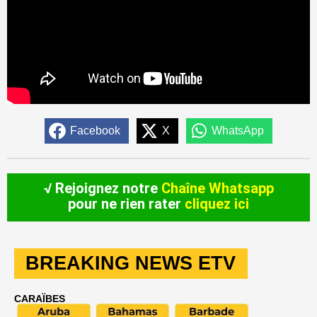
Facebook
X
WhatsApp
√ Rejoignez notre
Chaîne Whatsapp
pour ne rien rater
cliquez ici
BREAKING NEWS ETV
CARAÏBES