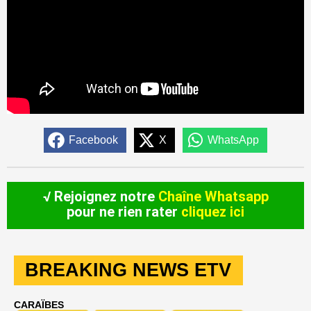
Facebook
X
WhatsApp
√ Rejoignez notre
Chaîne Whatsapp
pour ne rien rater
cliquez ici
BREAKING NEWS ETV
CARAÏBES