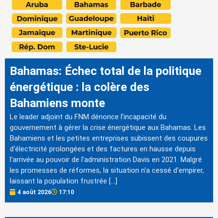
Bahamas: Échec total de la politique
énergétique : la colère des
Bahamiens monte
Le leader adjoint du FNM dénonce l'incapacité du
gouvernement à gérer la crise énergétique aux Bahamas. Les
Bahamiens et les petites entreprises subissent des coupures
d'électricité prolongées et des factures en hausse depuis
l'arrivée au pouvoir de l'administration Davis en 2021. Malgré
les promesses de réformes, la situation n'a cessé d'empirer,
laissant la population frustrée […]
4 août 2026
17:10