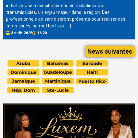
initiative vise à sensibiliser sur les maladies non
transmissibles, un enjeu majeur dans la région. Des
professionnels de santé seront présents pour réaliser des
tests variés, permettant aux […]
4 août 2026
16:20
News suivantes