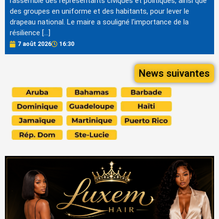
rassemblé des représentants civiques et politiques, ainsi que
des groupes en uniforme et des habitants, pour lever le
drapeau national. Le maire a souligné l'importance de la
résilience […]
7 août 2026
16:30
News suivantes