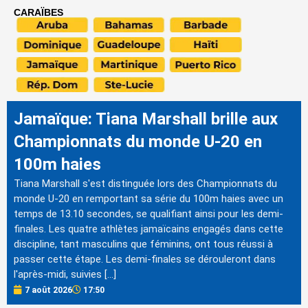
CARAÏBES
Jamaïque: Tiana Marshall brille aux
Championnats du monde U-20 en
100m haies
Tiana Marshall s'est distinguée lors des Championnats du
monde U-20 en remportant sa série du 100m haies avec un
temps de 13.10 secondes, se qualifiant ainsi pour les demi-
finales. Les quatre athlètes jamaïcains engagés dans cette
discipline, tant masculins que féminins, ont tous réussi à
passer cette étape. Les demi-finales se dérouleront dans
l'après-midi, suivies […]
7 août 2026
17:50