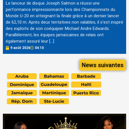
Le lanceur de disque Joseph Salmon a réussi une
performance impressionnante lors des Championnats du
Monde U-20 en atteignant la finale grâce à un dernier lancer
de 62,10 m. Après deux tentatives non valables, il s'est inspiré
des exploits de son coéquipier Michael Andre Edwards.
Parallèlement, les équipes jamaïcaines de relais ont
également assuré leur […]
9 août 2026
04:10
News suivantes