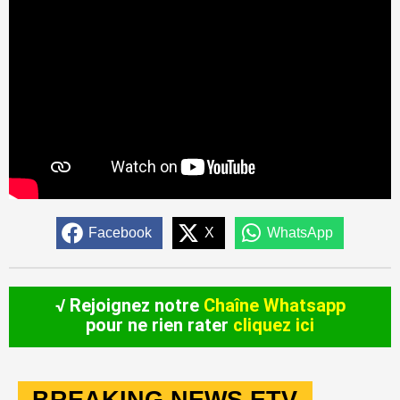
Facebook
X
WhatsApp
√ Rejoignez notre
Chaîne Whatsapp
pour ne rien rater
cliquez ici
BREAKING NEWS ETV