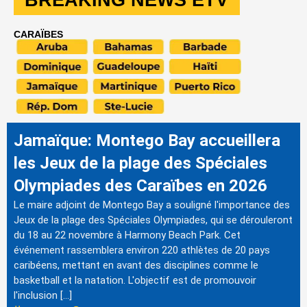
CARAÏBES
Jamaïque: Montego Bay accueillera
les Jeux de la plage des Spéciales
Olympiades des Caraïbes en 2026
Le maire adjoint de Montego Bay a souligné l'importance des
Jeux de la plage des Spéciales Olympiades, qui se dérouleront
du 18 au 22 novembre à Harmony Beach Park. Cet
événement rassemblera environ 220 athlètes de 20 pays
caribéens, mettant en avant des disciplines comme le
basketball et la natation. L'objectif est de promouvoir
l'inclusion […]