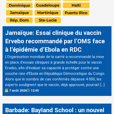
Jamaïque: Essai clinique du vaccin
Ervebo recommandé par l’OMS face
à l’épidémie d’Ebola en RDC
L'Organisation mondiale de la santé a recommandé la mise
en place d'essais cliniques à grande échelle pour le vaccin
Ervebo, afin d'évaluer sa capacité à protéger contre une
souche rare d'Ebola en République Démocratique du Congo.
Alors que le nombre de cas confirmés dépasse 4 000, les
experts soulignent que le vaccin, déjà approuvé, pourrait […]
7 août 2026
12:40
Barbade: Bayland School : un nouvel