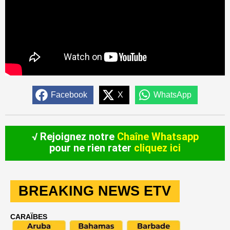
Facebook
X
WhatsApp
√ Rejoignez notre
Chaîne Whatsapp
pour ne rien rater
cliquez ici
BREAKING NEWS ETV
CARAÏBES