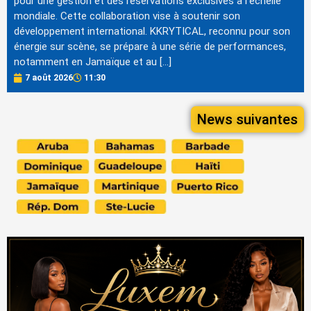
pour une gestion et des réservations exclusives à l'échelle
mondiale. Cette collaboration vise à soutenir son
développement international. KKRYTICAL, reconnu pour son
énergie sur scène, se prépare à une série de performances,
notamment en Jamaïque et au […]
7 août 2026
11:30
News suivantes