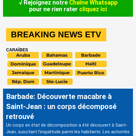
√ Rejoignez notre
Chaîne Whatsapp
pour ne rien rater
cliquez ici
BREAKING NEWS ETV
CARAÏBES
Barbade: Découverte macabre à
Saint-Jean : un corps décomposé
retrouvé
Un corps en état de décomposition a été découvert à Saint-
Jean, suscitant l'inquiétude parmi les habitants. Les autorités