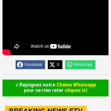
Facebook
X
WhatsApp
√ Rejoignez notre
Chaîne Whatsapp
pour ne rien rater
cliquez ici
BREAKING NEWS ETV