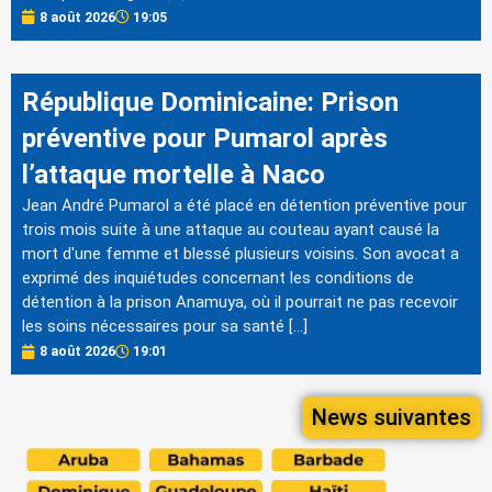
8 août 2026
19:05
République Dominicaine: Prison
préventive pour Pumarol après
l’attaque mortelle à Naco
Jean André Pumarol a été placé en détention préventive pour
trois mois suite à une attaque au couteau ayant causé la
mort d'une femme et blessé plusieurs voisins. Son avocat a
exprimé des inquiétudes concernant les conditions de
détention à la prison Anamuya, où il pourrait ne pas recevoir
les soins nécessaires pour sa santé […]
8 août 2026
19:01
News suivantes