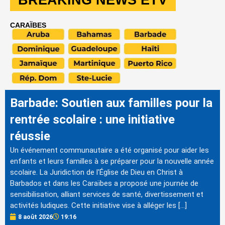
CARAÏBES
Barbade: Soutien aux familles pour la
rentrée scolaire : une initiative
réussie
Un événement communautaire a été organisé pour aider les
enfants et leurs familles à se préparer pour la nouvelle année
scolaire. La Juridiction de l'Église de Dieu en Christ à
Barbados et dans les Caraïbes a proposé une journée de
sensibilisation, alliant services de santé, divertissement et
activités ludiques. Cette initiative vise à alléger les […]
8 août 2026
19:16