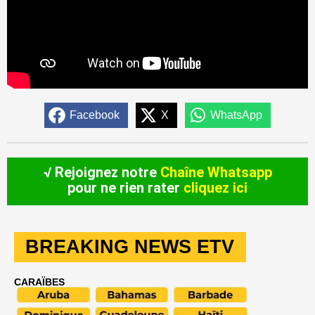
Facebook
X
WhatsApp
√ Rejoignez notre
Chaîne Whatsapp
pour ne rien rater
cliquez ici
BREAKING NEWS ETV
CARAÏBES