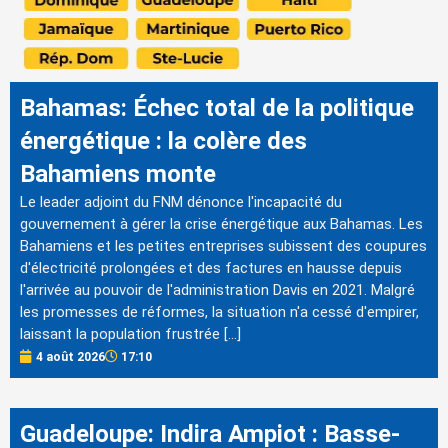
Bahamas: Échec total de la politique
énergétique : la colère des
Bahamiens monte
Le leader adjoint du FNM dénonce l'incapacité du
gouvernement à gérer la crise énergétique aux Bahamas. Les
Bahamiens et les petites entreprises subissent des coupures
d'électricité prolongées et des factures en hausse depuis
l'arrivée au pouvoir de l'administration Davis en 2021. Malgré
les promesses de réformes, la situation n'a cessé d'empirer,
laissant la population frustrée […]
4 août 2026
17:10
Guadeloupe: Indira Ampiot : Basse-