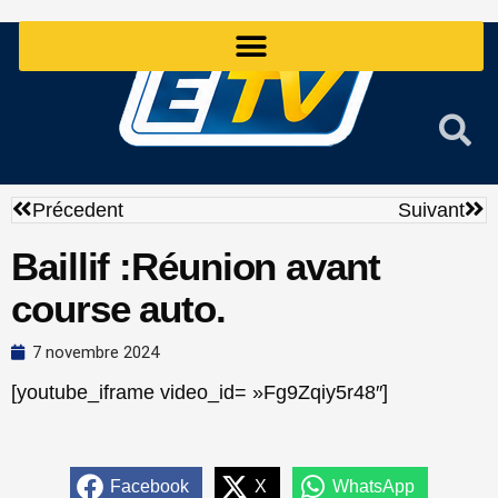
Aller
au
contenu
Précédent
Sui
Précedent
Suivant
Baillif :Réunion avant
course auto.
7 novembre 2024
[youtube_iframe video_id= »Fg9Zqiy5r48″]
Facebook
X
WhatsApp