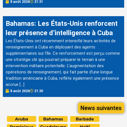
8 août 2026
21:31
Bahamas: Les États-Unis renforcent
leur présence d’intelligence à Cuba
Les États-Unis ont récemment intensifié leurs activités de
renseignement à Cuba en déployant des agents
supplémentaires sur l'île. Ce renforcement est perçu comme
une stratégie clé qui pourrait préparer le terrain à une
intervention militaire potentielle. L'augmentation des
opérations de renseignement, qui fait partie d'une longue
tradition américaine à Cuba, reflète également une présence
accrue […]
8 août 2026
21:30
News suivantes