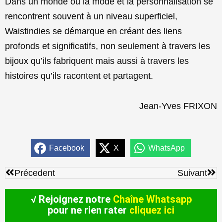
Dans un monde où la mode et la personnalisation se
rencontrent souvent à un niveau superficiel,
Waistindies se démarque en créant des liens
profonds et significatifs, non seulement à travers les
bijoux qu’ils fabriquent mais aussi à travers les
histoires qu’ils racontent et partagent.
Jean-Yves FRIXON
Facebook
X
WhatsApp
Précédent
Sui
Précedent
Suivant
√ Rejoignez notre
Chaîne Whatsapp
pour ne rien rater
cliquez ici