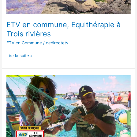
ETV en commune, Equithérapie à
Trois rivières
ETV en Commune
/
dedirectetv
Lire la suite »
ETV
en
commune,
Boxing
Club
à
Saint
François