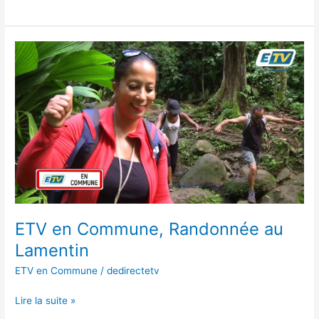
ETV
en
Commune,
Randonnée
au
Lamentin
ETV en Commune, Randonnée au
Lamentin
ETV en Commune
/
dedirectetv
Lire la suite »