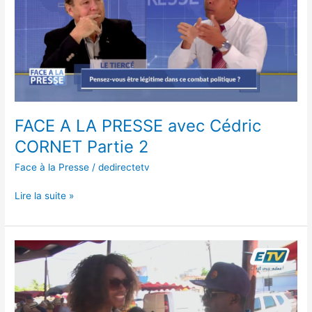
avec
Cédric
CORNET
Partie
2
FACE A LA PRESSE avec Cédric
CORNET Partie 2
Face à la Presse
/
dedirectetv
Lire la suite »
ETV
en
commune,
le
musée