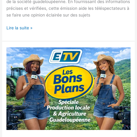
de la société guadeloupéenne. En fournissant des informations
précises et vérifiées, cette émission aide les téléspectateurs à
se faire une opinion éclairée sur des sujets
Lire la suite »
Les
bons
plans
ETV
–
Spéciale
Production
locale