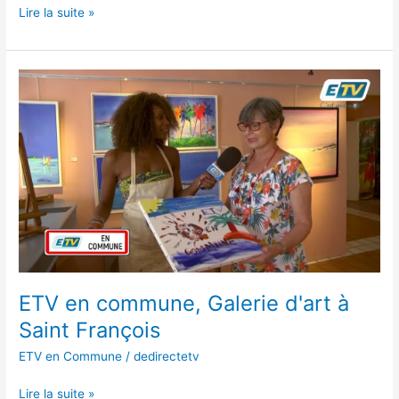
Lire la suite »
ETV
en
commune,
Galerie
d'art
à
Saint
François
ETV en commune, Galerie d'art à
Saint François
ETV en Commune
/
dedirectetv
Lire la suite »