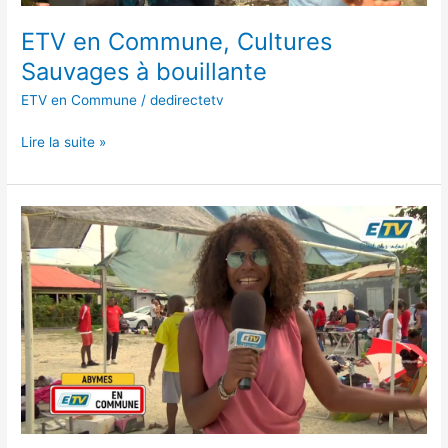
ETV en Commune, Cultures
Sauvages à bouillante
ETV en Commune
/
dedirectetv
Lire la suite »
ETV
en
Commune,
Gratiferia
aux
Abymes