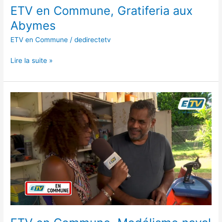
ETV en Commune, Gratiferia aux
Abymes
ETV en Commune
/
dedirectetv
Lire la suite »
ETV
en
Commune,
Modélisme
naval
au
Moule