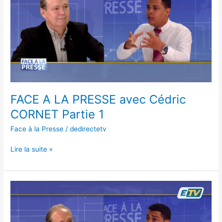
PRESSE
avec
Cédric
CORNET
Partie
1
FACE A LA PRESSE avec Cédric
CORNET Partie 1
Face à la Presse
/
dedirectetv
Lire la suite »
FACE
A
LA
PRESSE