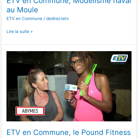
ETV en Commune, Modélisme naval
au Moule
ETV en Commune
/
dedirectetv
Lire la suite »
ETV
en
Commune,
le
Pound
Fitness
aux
Abymes
ETV en Commune, le Pound Fitness