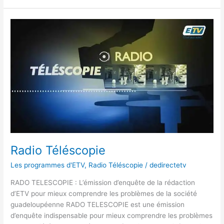
Radio
Téléscopie
Radio Téléscopie
Les programmes d'ETV
,
Radio Téléscopie
/
dedirectetv
RADO TELESCOPIE : L’émission d’enquête de la rédaction
d’ETV pour mieux comprendre les problèmes de la société
guadeloupéenne RADO TELESCOPIE est une émission
d’enquête indispensable pour mieux comprendre les problèmes