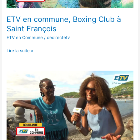
ETV en commune, Boxing Club à
Saint François
ETV en Commune
/
dedirectetv
Lire la suite »
ETV
en
Commune,
Cultures
Sauvages
à
bouillante