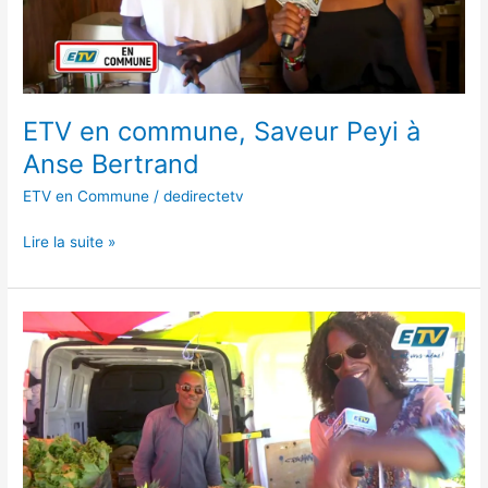
Bertrand
ETV en commune, Saveur Peyi à
Anse Bertrand
ETV en Commune
/
dedirectetv
Lire la suite »
ETV
en
commune,
une
explosion
de
saveurs