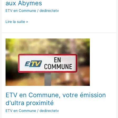
aux Abymes
ETV en Commune
/
dedirectetv
Lire la suite »
ETV
en
Commune,
votre
émission
d'ultra
proximité
ETV en Commune, votre émission
d'ultra proximité
ETV en Commune
/
dedirectetv