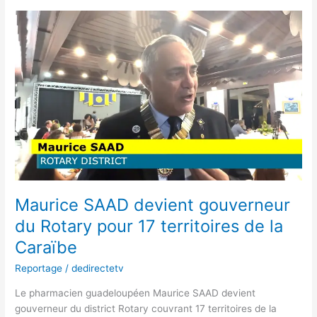
Maurice
SAAD
devient
gouverneur
du
Rotary
pour
17
territoires
de
la
Caraïbe
Maurice SAAD devient gouverneur
du Rotary pour 17 territoires de la
Caraïbe
Reportage
/
dedirectetv
Le pharmacien guadeloupéen Maurice SAAD devient
gouverneur du district Rotary couvrant 17 territoires de la