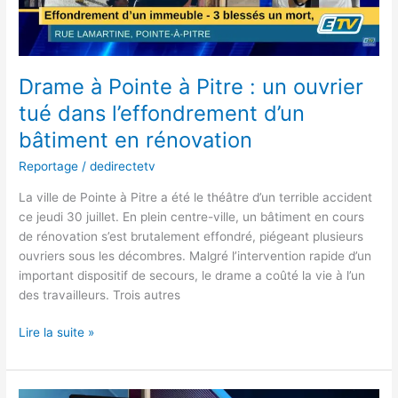
ouvrier
tué
dans
l’effondrement
d’un
Drame à Pointe à Pitre : un ouvrier
bâtiment
tué dans l’effondrement d’un
en
bâtiment en rénovation
rénovation
Reportage
/
dedirectetv
La ville de Pointe à Pitre a été le théâtre d’un terrible accident
ce jeudi 30 juillet. En plein centre-ville, un bâtiment en cours
de rénovation s’est brutalement effondré, piégeant plusieurs
ouvriers sous les décombres. Malgré l’intervention rapide d’un
important dispositif de secours, le drame a coûté la vie à l’un
des travailleurs. Trois autres
Lire la suite »
Entreprendre