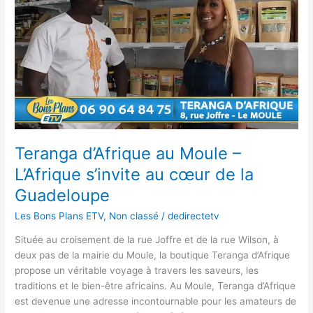
au
Moule
–
L’Afrique
s’invite
au
cœur
de
la
Guadeloupe
Teranga d’Afrique au Moule –
L’Afrique s’invite au cœur de la
Guadeloupe
Les Bons Plans ETV
,
Non classé
/
dedirectetv
Située au croisement de la rue Joffre et de la rue Wilson, à
deux pas de la mairie du Moule, la boutique Teranga d’Afrique
propose un véritable voyage à travers les saveurs, les
traditions et le bien-être africains. Au Moule, Teranga d’Afrique
est devenue une adresse incontournable pour les amateurs de