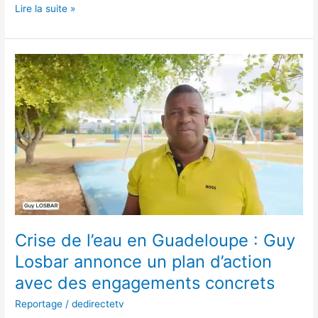
Lire la suite »
Crise
de
l’eau
en
Guadeloupe
:
Guy
Losbar
annonce
un
plan
d’action
Crise de l’eau en Guadeloupe : Guy
avec
Losbar annonce un plan d’action
des
avec des engagements concrets
engagements
concrets
Reportage
/
dedirectetv