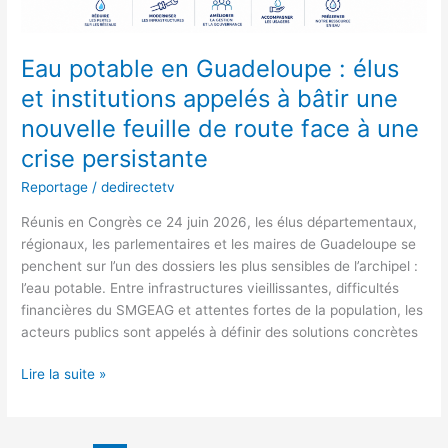
à
bâtir
une
Eau potable en Guadeloupe : élus
nouvelle
et institutions appelés à bâtir une
feuille
nouvelle feuille de route face à une
de
route
crise persistante
face
Reportage
/
dedirectetv
à
une
Réunis en Congrès ce 24 juin 2026, les élus départementaux,
crise
régionaux, les parlementaires et les maires de Guadeloupe se
persistante
penchent sur l’un des dossiers les plus sensibles de l’archipel :
l’eau potable. Entre infrastructures vieillissantes, difficultés
financières du SMGEAG et attentes fortes de la population, les
acteurs publics sont appelés à définir des solutions concrètes
Lire la suite »