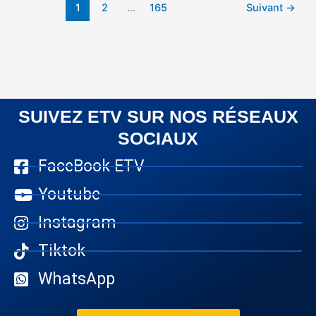
1
2
…
165
Suivant
→
SUIVEZ ETV SUR NOS RÉSEAUX
SOCIAUX
FaceBook ETV
Youtube
Instagram
Tiktok
WhatsApp