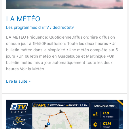
LA MÉTÉO
Les programmes d'ETV
/
dedirectetv
LA MÉTÉO Fréquence: QuotidienneDiffusion: 1ère diffusion
chaque jour à 19h50Rediffusion: Toute les deux heures •Un
bulletin météo dans la simplicité •Une météo complète sur 5
jours •Un bulletin météo en Guadeloupe et Martinique •Un
bulletin météo mis à jour automatiquement toute les deux
heures Voir la Météo
Lire la suite »
GUADELOUPE
2026
:
La
Carte