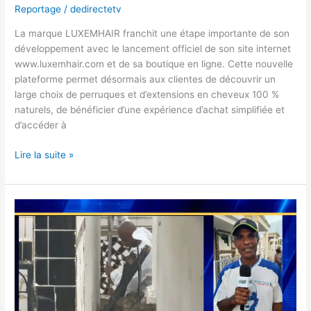
extensions
Reportage
/
dedirectetv
en
La marque LUXEMHAIR franchit une étape importante de son
cheveux
développement avec le lancement officiel de son site internet
naturels
www.luxemhair.com et de sa boutique en ligne. Cette nouvelle
plateforme permet désormais aux clientes de découvrir un
large choix de perruques et d’extensions en cheveux 100 %
naturels, de bénéficier d’une expérience d’achat simplifiée et
d’accéder à
Lire la suite »
Funérailles
sous
le
choc
:
deux
familles