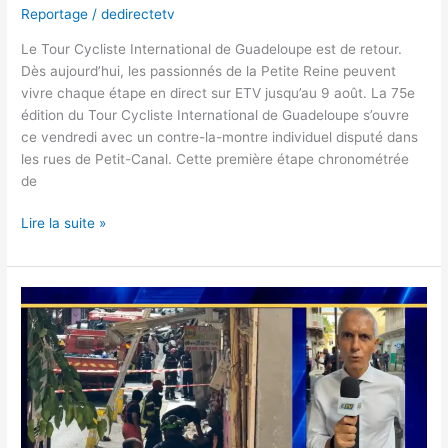
Reportage
/
dedirectetv
Le Tour Cycliste International de Guadeloupe est de retour.
Dès aujourd’hui, les passionnés de la Petite Reine peuvent
vivre chaque étape en direct sur ETV jusqu’au 9 août. La 75e
édition du Tour Cycliste International de Guadeloupe s’ouvre
ce vendredi avec un contre-la-montre individuel disputé dans
les rues de Petit-Canal. Cette première étape chronométrée
de
Lire la suite »
Drame
à
Pointe
à
Pitre
:
un