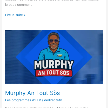
le pas : comment
Lire la suite »
Murphy
An
Tout
Sòs
Murphy An Tout Sòs
Les programmes d'ETV
/
dedirectetv