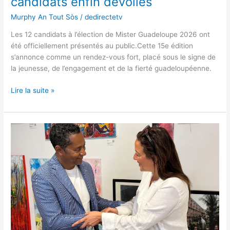
candidats enfin dévoilés
Murphy An Tout Sòs
/
dedirectetv
Les 12 candidats à l’élection de Mister Guadeloupe 2026 ont
été officiellement présentés au public.Cette 15e édition
s’annonce comme un rendez-vous fort, placé sous le signe de
la jeunesse, de l’engagement et de la fierté guadeloupéenne.
Lire la suite »
Le
Haut-
Commissariat
des
Diasporas
Africaines
de
France
ouvre
son