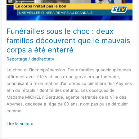
découvrent
que
le
mauvais
corps
Funérailles sous le choc : deux
a
familles découvrent que le mauvais
été
corps a été enterré
enterré
Reportage
/
dedirectetv
Le choc et l’incompréhension. Deux familles guadeloupéennes
affirment avoir été victimes d’une grave erreur funéraire,
conduisant à l’exhumation d’un corps au cimetière des Abymes
afin de rétablir l’identité des défunts. Les obsèques de
Madame MICHELY Gertrude, agente retraitée de la Ville des
Abymes, décédée à l’âge de 80 ans, n’ont pas pu se dérouler
comme
Lire la suite »