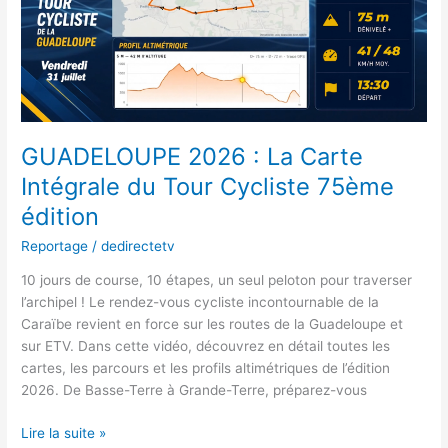
Intégrale
du
Tour
Cycliste
75ème
édition
GUADELOUPE 2026 : La Carte
Intégrale du Tour Cycliste 75ème
édition
Reportage
/
dedirectetv
10 jours de course, 10 étapes, un seul peloton pour traverser
l’archipel ! Le rendez-vous cycliste incontournable de la
Caraïbe revient en force sur les routes de la Guadeloupe et
sur ETV. Dans cette vidéo, découvrez en détail toutes les
cartes, les parcours et les profils altimétriques de l’édition
2026. De Basse-Terre à Grande-Terre, préparez-vous
Lire la suite »