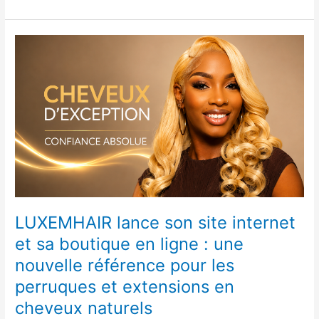
LUXEMHAIR
lance
son
site
internet
et
sa
boutique
en
ligne
:
une
LUXEMHAIR lance son site internet
nouvelle
et sa boutique en ligne : une
référence
nouvelle référence pour les
pour
les
perruques et extensions en
perruques
cheveux naturels
et