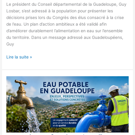
Le président du Conseil départemental de la Guadeloupe, Guy
Losbar, s’est adressé à la population pour présenter les
décisions prises lors du Congrès des élus consacré à la crise
de l’eau. Un plan d’action ambitieux a été validé afin
d’améliorer durablement l’alimentation en eau sur l’ensemble
du territoire. Dans un message adressé aux Guadeloupéens,
Guy
Lire la suite »
Eau
potable
en
Guadeloupe
:
élus
et
institutions
appelés