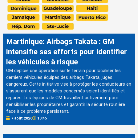
Martinique: Airbags Takata : GM
intensifie ses efforts pour identifier
les véhicules à risque
GM déploie une opération sur le terrain pour localiser les
derniers véhicules équipés des airbags Takata, jugés
dangereux. Cette initiative vise à protéger les conducteurs en
s'assurant que les modèles concernés soient identifiés et
réparés. Les équipes de GM travaillent activement pour
sensibiliser les propriétaires et garantir la sécurité routière
face à ce problème persistant.
7 août 2026
10:45