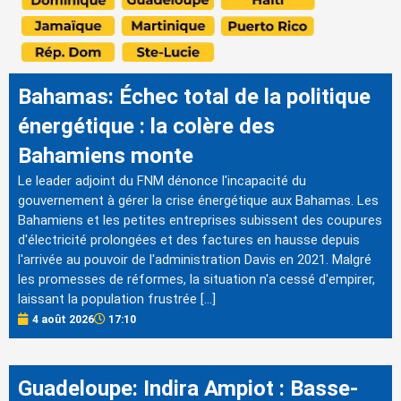
Bahamas: Échec total de la politique
énergétique : la colère des
Bahamiens monte
Le leader adjoint du FNM dénonce l'incapacité du
gouvernement à gérer la crise énergétique aux Bahamas. Les
Bahamiens et les petites entreprises subissent des coupures
d'électricité prolongées et des factures en hausse depuis
l'arrivée au pouvoir de l'administration Davis en 2021. Malgré
les promesses de réformes, la situation n'a cessé d'empirer,
laissant la population frustrée […]
4 août 2026
17:10
Guadeloupe: Indira Ampiot : Basse-