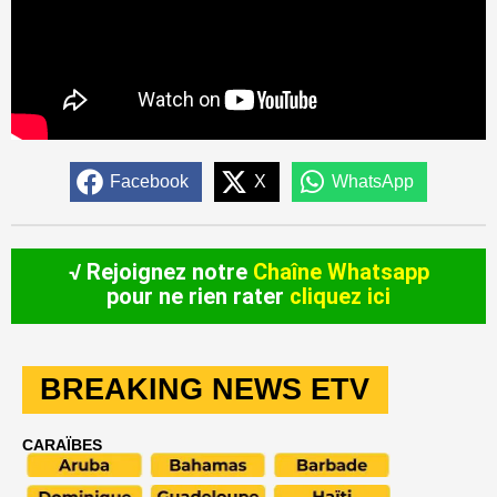
Facebook
X
WhatsApp
√ Rejoignez notre
Chaîne Whatsapp
pour ne rien rater
cliquez ici
BREAKING NEWS ETV
CARAÏBES