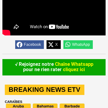
Facebook
X
WhatsApp
√ Rejoignez notre
Chaîne Whatsapp
pour ne rien rater
cliquez ici
BREAKING NEWS ETV
CARAÏBES