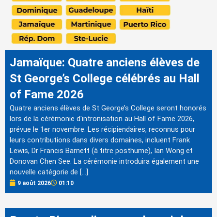
Jamaïque: Quatre anciens élèves de
St George’s College célébrés au Hall
of Fame 2026
Quatre anciens élèves de St George’s College seront honorés
lors de la cérémonie d'intronisation au Hall of Fame 2026,
prévue le 1er novembre. Les récipiendaires, reconnus pour
leurs contributions dans divers domaines, incluent Frank
Lewis, Dr Francis Barnett (à titre posthume), Ian Wong et
Donovan Chen See. La cérémonie introduira également une
nouvelle catégorie de […]
9 août 2026
01:10