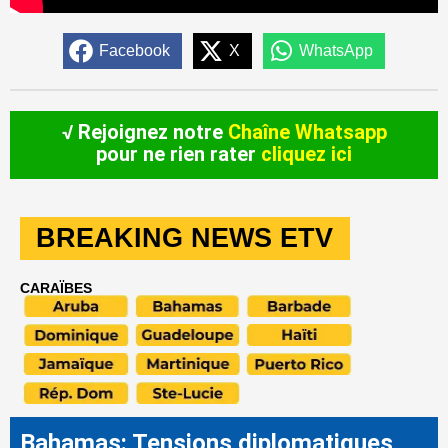
Facebook
X
WhatsApp
√ Rejoignez notre
Chaîne Whatsapp
pour ne rien rater
cliquez ici
BREAKING NEWS ETV
CARAÏBES
Bahamas: Tensions diplomatiques