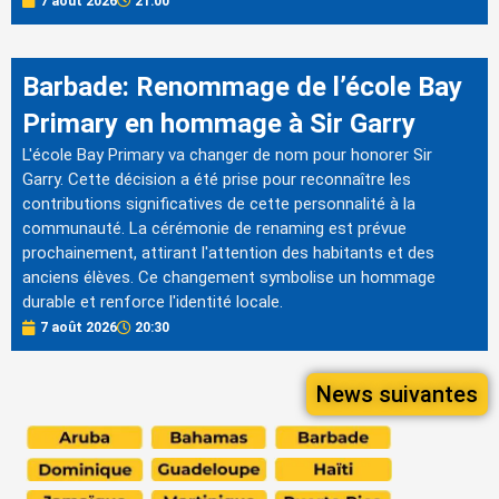
7 août 2026
21:00
Barbade: Renommage de l’école Bay
Primary en hommage à Sir Garry
L'école Bay Primary va changer de nom pour honorer Sir
Garry. Cette décision a été prise pour reconnaître les
contributions significatives de cette personnalité à la
communauté. La cérémonie de renaming est prévue
prochainement, attirant l'attention des habitants et des
anciens élèves. Ce changement symbolise un hommage
durable et renforce l'identité locale.
7 août 2026
20:30
News suivantes