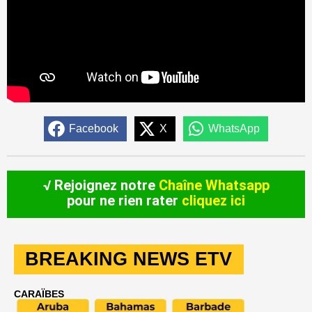
Facebook
X
WhatsApp
√ Rejoignez notre
Chaîne Whatsapp
pour ne rien rater
cliquez ici
BREAKING NEWS ETV
CARAÏBES