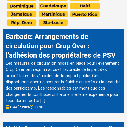
Barbade: Arrangements de
circulation pour Crop Over :
l’adhésion des propriétaires de PSV
Les mesures de circulation mises en place pour l'événement
Crop Over ont reçu un accueil favorable de la part des
propriétaires de véhicules de transport public. Ces
dispositions visent à assurer la fluidité du trafic et la sécurité
des participants. Les responsables estiment que ces
changements contribueront à une meilleure expérience pour
tous durant cette […]
8 août 2026
09:10